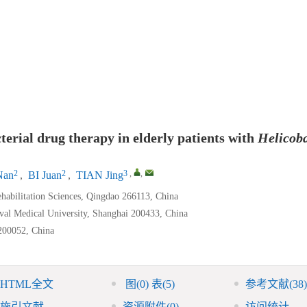
terial drug therapy in elderly patients with
Helicoba
2
2
3
,
,
Nan
,
BI Juan
,
TIAN Jing
ehabilitation Sciences, Qingdao 266113, China
aval Medical University, Shanghai 200433, China
 200052, China
HTML全文
图
(0)
表
(5)
参考文献
(38)
施引文献
资源附件
(0)
访问统计