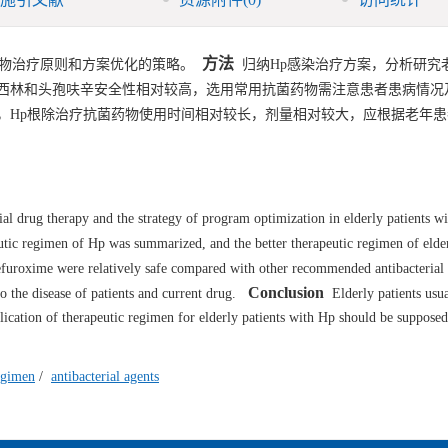
方法
物治疗原则和方案优化的策略。
归纳Hp感染治疗方案，分析研究老
西林和头孢呋辛安全性相对较高，选用常用抗菌药物需注意患者患病情况
，Hp根除治疗抗菌药物使用时间相对较长，剂量相对较大，应根据老年患
ial drug therapy and the strategy of program optimization in elderly patients wi
c regimen of Hp was summarized, and the better therapeutic regimen of elde
uroxime were relatively safe compared with other recommended antibacterial 
Conclusion
 the disease of patients and current drug.
Elderly patients usua
lication of therapeutic regimen for elderly patients with Hp should be supposed
egimen
/
antibacterial agents