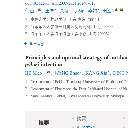
doi:
10.12206/j.issn.2097-2024.202407016
1
,
2
2
2
2
3
,
,
何苗
,
王卓
,
康新
,
丁楠
,
毕娟
,
田泾
1.
康复大学公共教学部, 山东 青岛 266113
2.
海军军医大学第一附属医院药剂科, 上海 200433
3.
海军军医大学海军特色医学中心, 上海 200052
详细信息
Principles and optimal strategy of antibac
pylori
infection
1
,
2
2
HE Miao
,
WANG Zhuo
,
KANG Xin
,
DING 
1.
Department of Public Teaching, University of Health and R
2.
Department of Pharmacy, the First Affiliated Hospital of N
3.
Naval Medical Center, Naval Medical University, Shanghai
摘要
摘要
相关文章