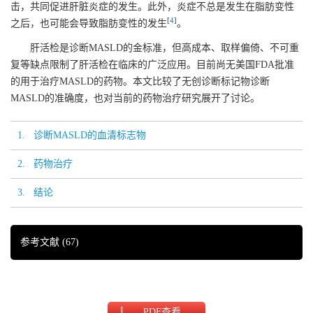
击，共同促进肝脏炎症的发生。此外，炎症不总是发生在脂肪变性
[
4
]
之后，也可能会导致脂肪变性的发生
。
肝活检是诊断MASLD的金标准，但高成本、取样偏倚、不可重
复等缺点限制了肝活检在临床的广泛应用。目前尚无美国FDA批准
的用于治疗MASLD的药物。本文比较了无创诊断标记物诊断
MASLD的准确度，也对当前的药物治疗研究展开了讨论。
1. 诊断MASLD的血清标志物
2. 药物治疗
3. 结论
参考文献
(67)
PDF
查看