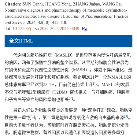
Citation:
SUN Danni, HUANG Yong, ZHANG Jiabao, WANG Pei.
Noninvasive diagnosis and pharmacotherapy of metabolic dysfunction-
associated steatotic liver disease[J].
Journal of Pharmaceutical Practice
and Service
, 2024, 42(10): 411-418.
doi:
10.12206/j.issn.2097-2024.202403049
全文HTML
代谢相关脂肪性肝病（MASLD）是世界范围内慢性肝病最常见
的病因，涵盖了脂肪性肝病的整个谱系。从早期的脂肪变性进展为
有损伤和炎症的代谢性脂肪性肝炎（MASH），伴或不伴纤维化，最
终都可以发展为肝硬化和肝细胞癌。截止到2021年，全球MASLD的
[
1
]
总体患病率已经达到32.4%，目前仍在持续上升
。MASLD的发展
不仅与肥胖和2型糖尿病（T2DM）密切相关，与肝细胞癌、胰腺癌
[
2
]
和子宫癌等癌症的风险增加也相关
。
最初人们认为脂肪性肝炎的发展是一种“双重打击”现象。脂肪变
[
3
]
性是第一重“打击”，第二重是能够诱导氧化应激的自由基的来源
。
目前大多数学者认为，可能同时存在胰岛素抵抗、脂肪组织分泌激
素、肠道微生物群、营养因素以及遗传和表观遗传因素等多重打