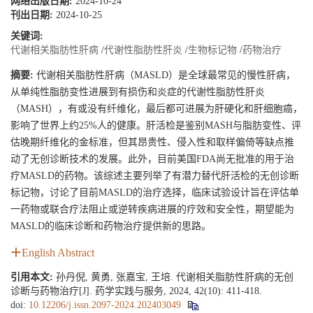
网络出版日期:
2024-10-24
刊出日期:
2024-10-25
关键词:
代谢相关脂肪性肝病
/
代谢性脂肪性肝炎
/
生物标记物
/
药物治疗
摘要:
代谢相关脂肪性肝病（MASLD）是全球最常见的慢性肝病，
从单纯性脂肪变性进展到有损伤和炎症的代谢性脂肪性肝炎
（MASH），有或没有纤维化，最后都可进展为肝硬化和肝细胞癌，
影响了世界上约25%人的健康。肝活检是鉴别MASH与脂肪变性、评
估晚期纤维化的金标准，但其昂贵性、侵入性和取样偏倚等缺点推
动了无创诊断技术的发展。此外，目前美国FDA尚无批准的用于治
疗MASLD的药物。该综述主要列举了有潜力替代肝活检的无创诊断
标记物，讨论了目前MASLD的治疗选择，临床试验设计旨在评估单
一药物或联合疗法阻止或逆转疾病进展的疗效和安全性，期望能为
MASLD的临床诊断和药物治疗提供新的思路。
English Abstract
引用本文:
孙丹倪, 黄勇, 张嘉宝, 王培. 代谢相关脂肪性肝病的无创
诊断与药物治疗[J]. 药学实践与服务, 2024, 42(10): 411-418.
doi:
10.12206/j.issn.2097-2024.202403049