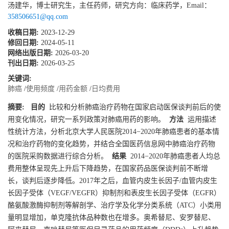
汤建华，博士研究生，主任药师，研究方向：临床药学，Email：
358506651@qq.com
收稿日期:
2023-12-29
修回日期:
2024-05-11
网络出版日期:
2026-03-20
刊出日期:
2026-03-25
关键词:
肺癌
/
使用频度
/
用药金额
/
日均费用
摘要:
目的
比较和分析肺癌治疗药物在国家启动医保谈判前后的使
用变化情况，研究一系列政策对肺癌用药的影响。
方法
运用描述
性统计方法，分析北京大学人民医院2014−2020年肺癌患者的基本情
况和治疗药物的变化趋势，并结合全国医药信息网中肺癌治疗药物
的医院采购数据进行综合分析。
结果
2014−2020年肺癌患者人均总
费用整体呈现先上升后下降趋势，在国家药品医保谈判前不断增
长，谈判后逐步降低。2017年之后，血管内皮生长因子/血管内皮生
长因子受体（VEGF/VEGFR）抑制剂和表皮生长因子受体（EGFR）
酪氨酸激酶抑制剂等解剖学、治疗学及化学分类系统（ATC）小类用
量明显增加，单克隆抗体品种数也在增多。奥希替尼、安罗替尼、