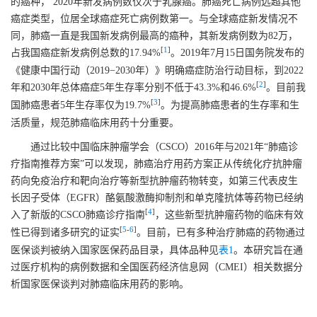
的癌种， 2020年新发病例数仅次于乳腺癌。肺癌死亡病例远超其他
癌症类型，位居全球癌症死亡病例数第一。与全球癌症新发情况不
同，肺癌一直是我国新发病例最高的癌种，其新发病例数为82万，
[
1
]
占我国癌症新发病例总数的17.94%
。2019年7月15日国务院发布的
《健康中国行动（2019−2030年）》明确癌症防治行动目标，到2022
[
2
]
年和2030年总体癌症5年生存率分别不低于43.3%和46.6%
。目前我
[
3
]
国肺癌患者5年生存率仅为19.7%
。为提高肺癌患者的生存率和生
活质量，规范肺癌临床用药十分重要。
通过比较中国临床肿瘤学会（CSCO）2016年与2021年“肺癌诊
疗指南推荐方案”可以发现，肺癌治疗用药方案正从传统化疗抗肿瘤
药向免疫治疗和靶向治疗等新型抗肿瘤药物转变，如第三代表皮生
长因子受体（EGFR）酪氨酸激酶抑制剂和单克隆抗体等药物已经纳
[
4
]
入了新版的CSCO肺癌诊疗指南
，这些新型抗肿瘤药物的临床有效
[
5
-
6
]
性已得到诸多研究的证实
。目前，已有多种治疗肺癌的药物通过
医保谈判被纳入国家医保药品目录，具体品种见
表1
。本研究旨在通
过医疗机构的病例数据和全国医药经济信息网（CMEI）相关数据分
析国家医保谈判对肺癌临床用药的影响。