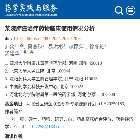
某院肺癌治疗药物临床使用情况分析
doi:
10.12206/j.issn.2097-2024.202312076
1
,
2
3
4
4
刘爽
,
吴燕秋
,
易洪彬
,
蒯丽萍
,
徐冬艳
,
5
,
,
汤建华
1. 郑州大学附属儿童医院药学部, 河南 郑州 450018
2. 北京大学人民医院, 北京 100044
3. 沈阳药科大学工商管理学院, 辽宁 沈阳 110016
4. 中国药学会科技开发中心, 北京 100022
5. 河北北方学院附属第一医院药学部, 河北 张家口 075000
基金项目:
河北省医研企联合创新专项课题计划（LH20250183）
作者简介:
刘 爽，硕士，药师，研究方向：药品临床综合评价、药物经济
学，Email：
ls127258@163.com
通讯作者: