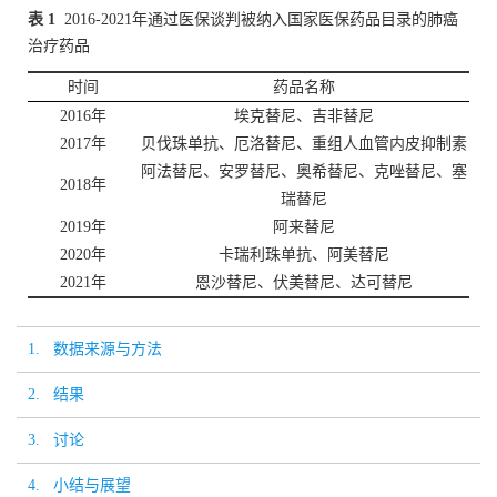
表 1
2016-2021年通过医保谈判被纳入国家医保药品目录的肺癌
治疗药品
时间
药品名称
2016年
埃克替尼、吉非替尼
2017年
贝伐珠单抗、厄洛替尼、重组人血管内皮抑制素
阿法替尼、安罗替尼、奥希替尼、克唑替尼、塞
2018年
瑞替尼
2019年
阿来替尼
2020年
卡瑞利珠单抗、阿美替尼
2021年
恩沙替尼、伏美替尼、达可替尼
1. 数据来源与方法
2. 结果
3. 讨论
4. 小结与展望