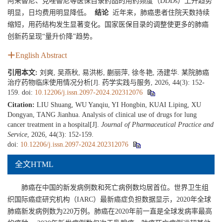
阿来替尼、克唑替尼等医保目录药品的用药频度（DDDs）上升趋势
明显，日均费用明显降低。
结论
近年来，肺癌患者住院天数持续
缩短，用药结构发生显著变化。国家医保目录的调整使更多的肺癌
创新药呈现“量升价降”趋势。
English Abstract
引用本文:
刘爽, 吴燕秋, 易洪彬, 蒯丽萍, 徐冬艳, 汤建华. 某院肺癌
治疗药物临床使用情况分析[J]. 药学实践与服务, 2026, 44(3): 152-
159.
doi:
10.12206/j.issn.2097-2024.202312076
Citation:
LIU Shuang, WU Yanqiu, YI Hongbin, KUAI Liping, XU
Dongyan, TANG Jianhua. Analysis of clinical use of drugs for lung
cancer treatment in a hospital[J].
Journal of Pharmaceutical Practice and
Service
, 2026, 44(3): 152-159.
doi:
10.12206/j.issn.2097-2024.202312076
全文HTML
肺癌在中国的新发病例数和死亡病例数均居首位。世界卫生组
织国际癌症研究机构（IARC）最新癌症负担数据显示，2020年全球
肺癌新发病例数为220万例。肺癌在2020年前一直是全球发病率最高