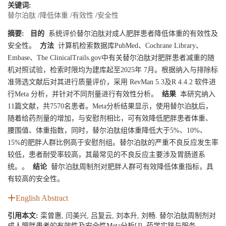
关键词:
替尔泊肽
/
降低体重
/
有效性
/
安全性
摘要:
目的
系统评价替尔泊肽对成人肥胖患者降低体重的有效性及
安全性。
方法
计算机检索数据库PubMed、Cochrane Library、
Embase、The ClinicalTrails.gov中有关替尔泊肽对肥胖患者减重的随
机对照试验，检索时限均为建库起至2025年 7月。根据纳入与排除标
准筛选文献后对其进行质量评价，采用 RevMan 5.3及R 4.4.2 软件进
行Meta 分析，并针对不同剂量进行有效性分析。
结果
本研究纳入
11篇文献，共
7570
名患者。Meta分析结果显示，使用替尔泊肽后，
随着给药剂量的增加，与安慰剂相比，可有效降低肥胖患者体重、
腰围值、体重指数，同时，替尔泊肽组体重降低大于5%、10%、
15%的肥胖人群比例高于安慰剂组。替尔泊肽的严重不良反应发生率
较低，患者耐受率较高，其最常见的不良反应主要涉及胃肠道系
统。。
结论
替尔泊肽周制剂对肥胖人群可有效降低体重指标，具
有较高的安全性。
English Abstract
引用本文:
栾曾惠, 闫美兴, 吕复云, 刘本升, 刘畅. 替尔泊肽周制剂对
成人肥胖患者的有效性及安全性Meta分析[J]. 药学实践与服务.