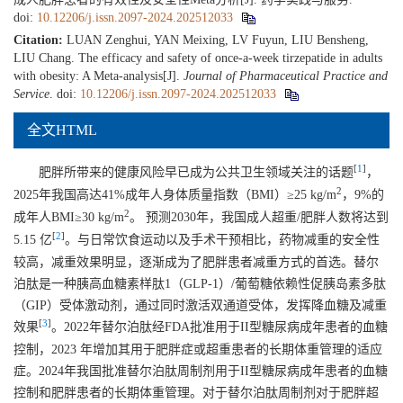
doi:
10.12206/j.issn.2097-2024.202512033
Citation:
LUAN Zenghui, YAN Meixing, LV Fuyun, LIU Bensheng,
LIU Chang. The efficacy and safety of once-a-week tirzepatide in adults
with obesity: A Meta-analysis[J].
Journal of Pharmaceutical Practice and
Service
.
doi:
10.12206/j.issn.2097-2024.202512033
全文HTML
[
1
]
肥胖所带来的健康风险早已成为公共卫生领域关注的话题
，
2
2025年我国高达41%成年人身体质量指数（BMI）≥25 kg/m
，9%的
2
成年人BMI≥30 kg/m
。 预测2030年，我国成人超重/肥胖人数将达到
[
2
]
5.15 亿
。与日常饮食运动以及手术干预相比，药物减重的安全性
较高，减重效果明显，逐渐成为了肥胖患者减重方式的首选。替尔
泊肽是一种胰高血糖素样肽1（GLP-1）/葡萄糖依赖性促胰岛素多肽
（GIP）受体激动剂，通过同时激活双通道受体，发挥降血糖及减重
[
3
]
效果
。2022年替尔泊肽经FDA批准用于II型糖尿病成年患者的血糖
控制，2023 年增加其用于肥胖症或超重患者的长期体重管理的适应
症。2024年我国批准替尔泊肽周制剂用于II型糖尿病成年患者的血糖
控制和肥胖患者的长期体重管理。对于替尔泊肽周制剂对于肥胖超