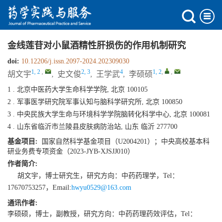
金线莲苷对小鼠酒精性肝损伤的作用机制研究
doi:
10.12206/j.issn.2097-2024.202309030
1, 2
,
2, 3
4
1, 2
,
,
胡文宇
,
史文俊
,
王学武
,
李硕硕
1 . 北京中医药大学生命科学学院, 北京 100105
2 . 军事医学研究院军事认知与脑科学研究所, 北京 100850
3 . 中央民族大学生命与环境科学学院脑转化科学中心, 北京 100081
4 . 山东省临沂市兰陵县皮肤病防治站, 山东 临沂 277700
基金项目:
国家自然科学基金项目（U2004201）；中央高校基本科
研业务费专项资金（2023-JYB-XJSJJ010）
作者简介:
胡文宇，博士研究生，研究方向：中药药理学，Tel：
17670753257，Email:
hwyu0529@163.com
通讯作者:
李硕硕，博士，副教授，研究方向：中药药理药效评估，Tel：