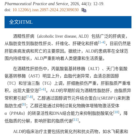
Pharmaceutical Practice and Service
, 2026, 44(1): 12-19.
doi:
10.12206/j.issn.2097-2024.202309030
全文HTML
酒精性肝病（alcoholic liver disease, ALD）包括广泛的肝病变，
[
1
-
4
]
从脂肪变性到脂肪性肝炎、纤维化、肝硬化和肝癌
，目前仍然是
肝脏疾病发病和死亡的主要原因。据统计，ALD的患病率在全球范
围内持续增长，ALD严重影响着人类健康和生活质量。
在酒精性肝损伤中，丙氨酸氨基转移酶（ALT）、天门冬氨酸
氨基转移酶（AST）明显上升，血脂代谢异常，血清总胆固醇
（TC）和甘油三酯（TG）上调，肝细胞损伤严重，肝脏脂质严重堆
[
5
-
6
]
积，出现大量空泡
。ALD的早期阶段为酒精性脂肪肝，由脂质异
[
7
-
8
]
常积累引起
。乙醇通过固醇调节元件结合蛋白1(
SREBP1
)来刺激
[
9
]
脂肪生成
；乙醇还能通过抑制过氧化物酶体增殖物激活受体
[
10
]
α（
PPARα
）的转录活性和DNA结合能力来抑制脂肪酸氧化
，降
[
11
]
低脂质的分解，影响肝脏的脂质代谢
。
ALD的临床治疗主要包括抗氧化剂和抗炎药物，如水飞蓟素和