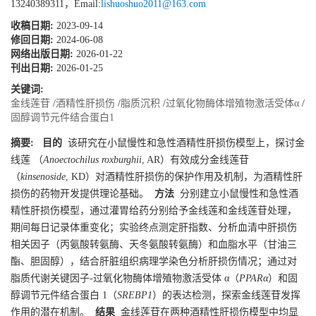
13240389311，Email:
lishuoshuo2011@163.com
收稿日期:
2023-09-14
修回日期:
2024-06-08
网络出版日期:
2026-01-22
刊出日期:
2026-01-25
关键词:
金线莲苷
/
酒精性肝损伤
/
脂质沉积
/
过氧化物酶体增殖物激活受体α
/
固醇调节元件结合蛋白1
摘要:
目的
该研究在小鼠慢性和急性酒精性肝损伤模型上，探讨金
线莲 （
Anoectochilus roxburghii
, AR）有效成分金线莲苷
（
kinsenoside
, KD）对酒精性肝损伤的保护作用及机制，为酒精性肝
损伤的药物开发提供理论基础。
方法
分别建立小鼠慢性和急性酒
精性肝损伤模型，通过灌胃给药分别给予金线莲和金线莲苷处理，
期间每日记录体重变化；实验终点测定肝指数、分析血清中肝损伤
相关因子（丙氨酸转氨酶、天冬氨酸转氨酶）和血脂水平（甘油三
酯、胆固醇），结合肝脏组织病理学染色分析肝损伤情况；通过对
脂质代谢关键因子-过氧化物酶体增殖物激活受体 α（
PPARα
）和固
醇调节元件结合蛋白 1（
SREBP1
）的表达检测，探索金线莲苷发挥
作用的潜在机制。
结果
金线莲苷在两种酒精性肝损伤模型中均显