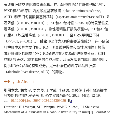
著改善肝脏空泡化和脂质沉积。在小鼠慢性酒精性肝损伤模型中，
经KD和AR治疗后,丙氨酸氨基转移酶（alanine aminotransferase，
ALT）和天门冬氨酸氨基转移酶（aspartate aminotransferase,AST）显
著降低（
P
<0.05,
P
<0.001）；KD和AR治疗后
SREBP1
的转录活性显
著降低（
P
<0.01,
P
<0.05）。急性酒精性肝损伤模型中，KD和AR治
疗后AST均显著降低（
P
<0.01,
P
<0.01），且TG水平明显下降
（
P
<0.01,
P
<0.01）。
结论
KD作为AR的主要活性成分，在小鼠保
肝护肝中发挥主要作用。KD可明显缓解慢性和急性酒精性肝损伤，
减轻肝组织的脂质沉积；KD通过增加
PPARα
促进脂质分解，抑制
SREBP1
表达，减少脂质的合成积累，从而发挥调节脂代谢的作用，
提示KD作为AR的有效成分，是一种潜在的治疗酒精性肝病
（alcoholic liver disease, ALD）的药物。
English Abstract
引用本文:
胡文宇, 史文俊, 王学武, 李硕硕. 金线莲苷对小鼠酒精性
肝损伤的作用机制研究[J]. 药学实践与服务, 2026, 44(1): 12-19.
doi:
10.12206/j.issn.2097-2024.202309030
Citation:
HU Wenyu, SHI Wenjun, WANG Xuewu, LI Shuoshuo.
Mechanism of
Kinsenoside
in alcoholic liver injury in mice[J].
Journal of