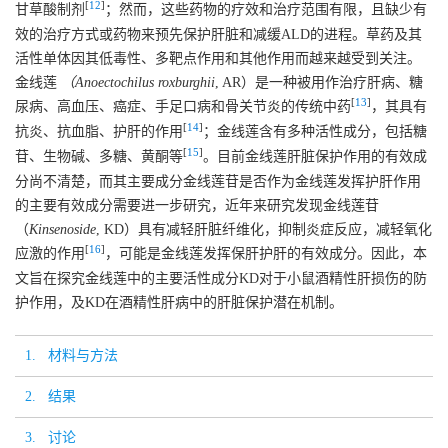
[
12
]
甘草酸制剂
；然而，这些药物的疗效和治疗范围有限，且缺少有
效的治疗方式或药物来预先保护肝脏和减缓ALD的进程。草药及其
活性单体因其低毒性、多靶点作用和其他作用而越来越受到关注。
金线莲
（Anoectochilus roxburghii
, AR）是一种被用作治疗肝病、糖
[
13
]
尿病、高血压、癌症、手足口病和骨关节炎的传统中药
，其具有
[
14
]
抗炎、抗血脂、护肝的作用
；金线莲含有多种活性成分，包括糖
[
15
]
苷、生物碱、多糖、黄酮等
。目前金线莲肝脏保护作用的有效成
分尚不清楚，而其主要成分金线莲苷是否作为金线莲发挥护肝作用
的主要有效成分需要进一步研究，近年来研究发现金线莲苷
（
Kinsenoside
, KD）具有减轻肝脏纤维化，抑制炎症反应，减轻氧化
[
16
]
应激的作用
，可能是金线莲发挥保肝护肝的有效成分。因此，本
文旨在探究金线莲中的主要活性成分KD对于小鼠酒精性肝损伤的防
护作用，及KD在酒精性肝病中的肝脏保护潜在机制。
1. 材料与方法
2. 结果
3. 讨论