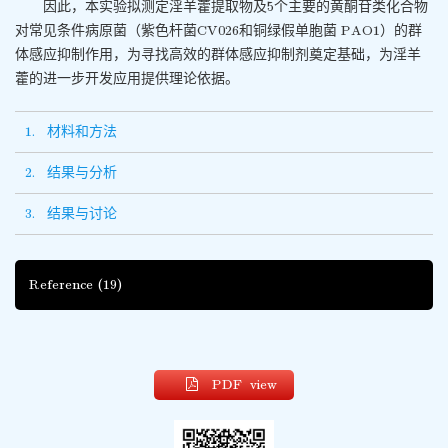
因此，本实验拟测定淫羊藿提取物及5个主要的黄酮苷类化合物
对常见条件病原菌（紫色杆菌CV026和铜绿假单胞菌 PAO1）的群
体感应抑制作用，为寻找高效的群体感应抑制剂奠定基础，为淫羊
藿的进一步开发应用提供理论依据。
1. 材料和方法
2. 结果与分析
3. 结果与讨论
Reference
(19)
PDF view