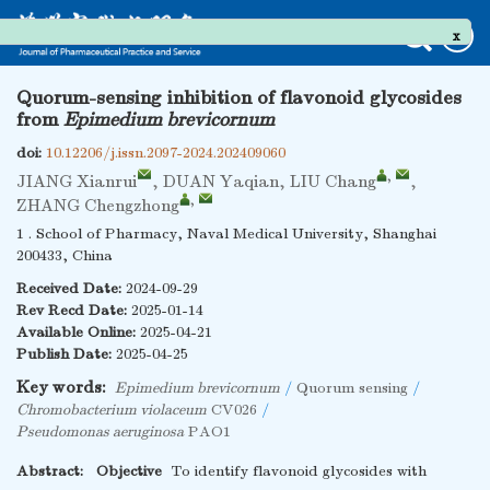
x
Quorum-sensing inhibition of flavonoid glycosides
from
Epimedium brevicornum
doi:
10.12206/j.issn.2097-2024.202409060
,
JIANG Xianrui
,
DUAN Yaqian
,
LIU Chang
,
,
ZHANG Chengzhong
1 . School of Pharmacy, Naval Medical University, Shanghai
200433, China
Received Date:
2024-09-29
Rev Recd Date:
2025-01-14
Available Online:
2025-04-21
Publish Date:
2025-04-25
Key words:
Epimedium brevicornum
/
Quorum sensing
/
Chromobacterium violaceum
CV026
/
Pseudomonas aeruginosa
PAO1
Abstract:
Objective
To identify flavonoid glycosides with