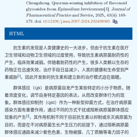
Chengzhong. Quorum-sensing inhibition of flavonoid
glycosides from
Epimedium brevicornum
[J].
Journal of
Pharmaceutical Practice and Service
, 2025, 43(4): 169-
173.
doi:
10.12206/j.issn.2097-2024.202409060
HTML
抗生素的发现是人类健康史的一大进步，但由于抗生素在医疗
卫生领域和动物卫生领域的过度使用，导致抗生素病原菌耐药性的
产生，临床效果减弱。伴随着耐药性的产生，很多人类赖以生存的
药物正在迅速失效，治疗手段日益减少，人类的健康和生命受到严
[
1
]
重威胁
。因此开发新的抗生素和建立新的治疗模式迫在眉睫。
群体感应（QS）是病原菌自发产生某些特定的小分子物质，随
着浓度变化，调节自身特定基因的表达，从而改变群体行为的现
象。群体感应抑制剂（QSI）作为一种新型抑菌方式，在治疗病原菌
感染方面有重要作用，通过不同的方式干扰或阻断病原菌群体感应
[
2
]
现象的产生
，其作用机制不同于目前抗生素以抑制或杀灭病原菌为
目的，而是在不对病原菌生长产生压力的前提下，通过阻断病原菌
群体感应通路来减少紫色色素、生物被膜、几丁质酶等毒力因子的