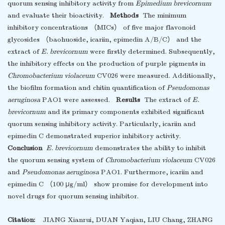
quorum sensing inhibitory activity from
Epimedium brevicornum
and evaluate their bioactivity.
Methods
The minimum
inhibitory concentrations （MICs） of five major flavonoid
glycosides （baohuoside, icariin, epimedin A/B/C） and the
extract of
E. brevicornum
were firstly determined. Subsequently,
the inhibitory effects on the production of purple pigments in
Chromobacterium violaceum
CV026 were measured. Additionally,
the biofilm formation and chitin quantification of
Pseudomonas
aeruginosa
PAO1 were assessed.
Results
The extract of
E.
brevicornum
and its primary components exhibited significant
quorum sensing inhibitory activity. Particularly, icariin and
epimedin C demonstrated superior inhibitory activity.
Conclusion
E. brevicornum
demonstrates the ability to inhibit
the quorum sensing system of
Chromobacterium violaceum
CV026
and
Pseudomonas aeruginosa
PAO1. Furthermore, icariin and
epimedin C （100 μg/ml） show promise for development into
novel drugs for quorum sensing inhibitor.
Citation:
JIANG Xianrui, DUAN Yaqian, LIU Chang, ZHANG