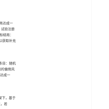
商达成一
、试验注册
标结局：
者以获取补充
个条目：随机
目的偏倚风
商达成一
架下，基于
性，若