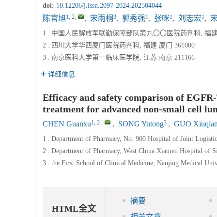
doi:
10.12206/j.issn.2097-2024.202504044
1, 2
,
3
1
1
1
陈官旭
,
宋雨桐
,
郭秀强
,
张咪
,
刘志宏
,
1 .
中国人民解放军联勤保障部队第九〇〇医院药剂科, 福建 福州
2 .
四川大学华西厦门医院药剂科, 福建 厦门 361000
3 .
南京医科大学第一临床医学院, 江苏 南京 211166
详细信息
Efficacy and safety comparison of EGFR-
treatment for advanced non-small cell lu
1, 2
,
3
CHEN Guanxu
,
SONG Yutong
,
GUO Xiuqia
1 .
Department of Pharmacy, No. 900 Hospital of Joint Logist
2 .
Department of Pharmacy, West China Xiamen Hospital of S
3 .
the First School of Clinical Medicine, Nanjing Medical Uni
摘要
HTML全文
相关文章