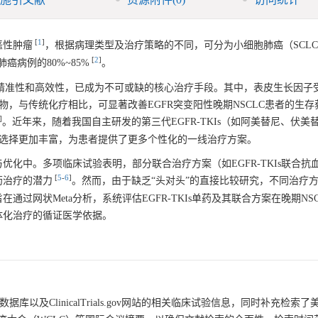
[
1
]
恶性肿瘤
，根据病理类型及治疗策略的不同，可分为小细胞肺癌（SCL
[
2
]
癌病例的80%~85%
。
其精准性和高效性，已成为不可或缺的核心治疗手段。其中，表皮生长因子
子药物，与传统化疗相比，可显著改善EGFR突变阳性晚期NSCLC患者的生
]
。近年来，随着我国自主研发的第三代EGFR-TKIs（如阿美替尼、伏美
疗选择更加丰富，为患者提供了更多个性化的一线治疗方案。
索与优化中。多项临床试验表明，部分联合治疗方案（如EGFR-TKIs联合抗
[
5
-
6
]
药治疗的潜力
。然而，由于缺乏“头对头”的直接比较研究，不同治疗
过网状Meta分析，系统评估EGFR-TKIs单药及其联合方案在晚期NS
体化治疗的循证医学依据。
brary数据库以及ClinicalTrials.gov网站的相关临床试验信息，同时补充检索