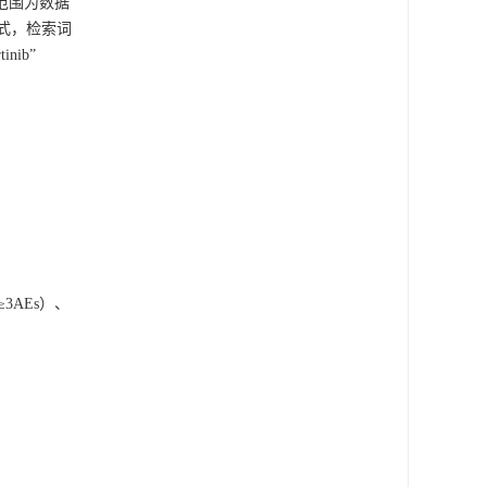
范围为数据
方式，检索词
tinib”
3AEs）、