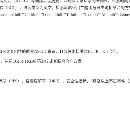
肺癌大会（WCLC）等国际会议摘要，以确保文献检索的全面性。检索时间
照试验（RCT），语言类型为英文。检索策略采用主题词与自由词相结合的
ertinib”“Gefitinib”“Dacomitinib”“Erlotinib”“Icotinib”“Afatinib”“Osimer
R突变阳性的晚期NSCLC患者，且既往未接受过EGFR-TKIs治疗。
，包括EGFR-TKIs单药治疗或其联合治疗方案。
期（PFS）、客观缓解率（ORR）；安全性指标：3级及以上不良事件（≥