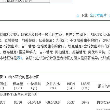
下载:
全尺寸图片
，对照组3 557例。研究涉及18种一线治疗方案，具体分类如下：①EGFR-TKI
、奥希替尼、阿美替尼、伏美替尼；②化疗：不含培美曲塞的化疗（PfC
吉非替尼+培美曲塞、吉非替尼+含培美曲塞的化疗、埃克替尼+含培美曲塞的化
单抗、厄洛替尼+雷莫芦单抗、吉非替尼+阿帕替尼、奥希替尼+贝伐珠单抗；⑤E
基本特征详见
表1
，各研究在试验设计及患者特征方面未见显著差异，认为
表 1
纳入研究的基本特征
照组
样本量
中位年龄
女性占比
19Del
L858R
报告的
C）
（T/C）
（岁）
（%）
（T/C）
（T/C）
EGFR-TKIs单药对比化疗
fCT
86/86
64.0/64.0
68.6/69.8
50/37
36/49
PFS/OS