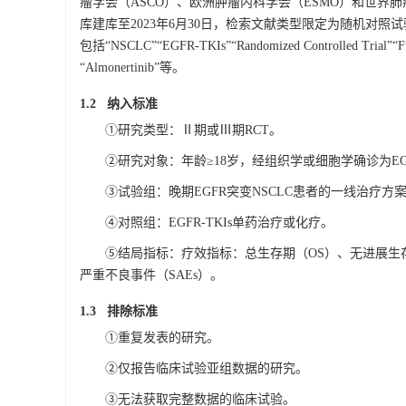
瘤学会（ASCO）、欧洲肿瘤内科学会（ESMO）和世界
库建库至2023年6月30日，检索文献类型限定为随机对
包括“NSCLC”“EGFR-TKIs”“Randomized Controlled Trial”“Furmon
“Almonertinib”等。
1.2 纳入标准
①研究类型：Ⅱ期或Ⅲ期RCT。
②研究对象：年龄≥18岁，经组织学或细胞学确诊为EGF
③试验组：晚期EGFR突变NSCLC患者的一线治疗方案
④对照组：EGFR-TKIs单药治疗或化疗。
⑤结局指标：疗效指标：总生存期（OS）、无进展生存
严重不良事件（SAEs）。
1.3 排除标准
①重复发表的研究。
②仅报告临床试验亚组数据的研究。
③无法获取完整数据的临床试验。