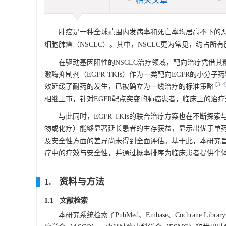
肺癌是一种全球范围内发病率和死亡率均居高不下的
细胞肺癌（NSCLC）。其中，NSCLC更为常见，约占所有肺
在驱动基因阳性的NSCLC治疗领域，靶向治疗凭借
激酶抑制剂（EGFR-TKIs）作为一类靶向EGFR的小分
[
3
-
4
效延缓了耐药的发生，已被确立为一线治疗的标准策略
相继上市，针对EGFR靶点突变的肺癌患者，临床上的治
与此同时，EGFR-TKIs的联合治疗方案也在不断探
物或化疗）能够显著延长患者的生存获益，显示出优于单
及安全性方面的差异尚未得到全面评估。基于此，本研究旨在通
疗中的疗效与安全性，并通过概率排序为临床患者提供个
1. 资料与方法
1.1 文献检索
本研究系统检索了PubMed、Embase、Cochrane Li