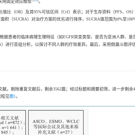
[
10
]
采用固定效应模型
。
以比值比（OR）及其95%可信区间（CrI）表示；对于生存资料（PFS、OS
下面积（SUCRA）对治疗方案的优劣进行排序，SUCRA值范围为0%至10
根据患者的临床病理生理特征（如EGFR突变类型、是否为亚洲人群、是
FS）进行亚组分析，以探讨不同人群的疗效差异。最后，采用倒漏斗图评
关文献。剔除重复文献后，剩余
3562
篇；经过标题和摘要初筛，进一步剩余4
流程见
图1
。