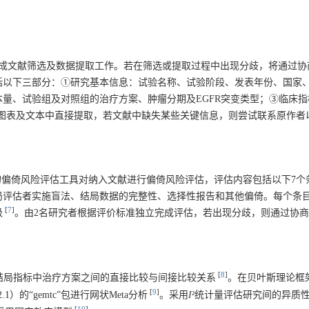
完成文献筛选及数据提取工作。若在筛选或提取过程中出现分歧，将通过协
括以下三部分：①研究基本信息：试验名称、试验阶段、发表年份、国家
量、试验组及对照组的治疗方案、肿瘤分期及EGFR突变类型；③临床指
从文献中的图表及文本中直接提取，若文献中缺失某些关键信息，则尝试联系原作
本）推荐的偏倚风险评估工具对纳入文献进行偏倚风险评估，评估内容包括以下7
局评估者实施盲法、结局数据的完整性、选择性报告和其他偏倚。每个条
[
7
]
级
。由2名研究者根据评价标准独立完成评估，若出现分歧，则通过协
[
8
]
示不同结局指标中治疗方案之间的直接比较与间接比较关系
。在贝叶斯理论框
[
9
]
）的“gemtc”包进行网状Meta分析
。采用
I
²统计量评估研究间的异质