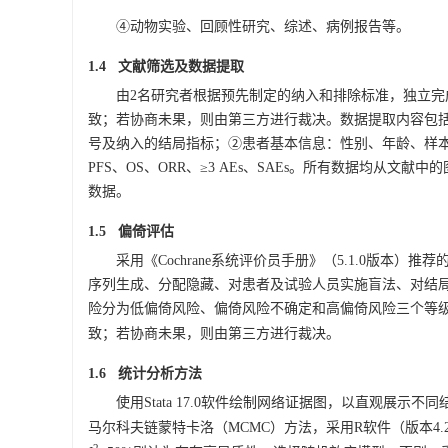
④动物实验、回顾性研究、综述、病例报告等。
1.4 文献筛选及数据提取
由2名研究者根据预先制定的纳入和排除标准，独立
致；若协商未果，则由第三方进行裁决。数据提取内容包
号及纳入的结局指标；②患者基本信息：性别、年龄、样本
PFS、OS、ORR、≥3 AEs、SAEs。所有数据均
数据。
1.5 偏倚评估
采用《Cochrane系统评价员手册》（5.1.0版
序列生成、分配隐藏、对患者及试验人员实施盲法、对结
险分为低偏倚风险、偏倚风险不确定和高偏倚风险三个等
致；若协商未果，则由第三方进行裁决。
1.6 统计分析方法
使用Stata 17.0软件绘制网络证据图，以直观展
马尔科夫链蒙特卡洛（MCMC）方法，采用R软件（版本4.2.1