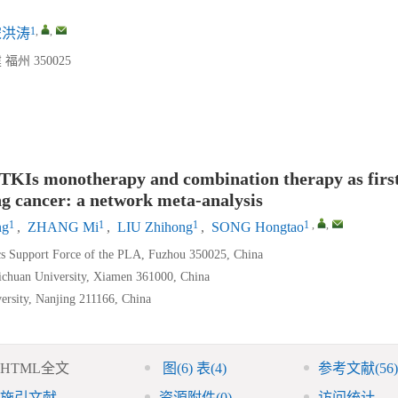
1
,
,
宋洪涛
 350025
TKIs monotherapy and combination therapy as first
ng cancer: a network meta-analysis
1
1
1
1
,
,
ng
,
ZHANG Mi
,
LIU Zhihong
,
SONG Hongtao
ics Support Force of the PLA, Fuzhou 350025, China
ichuan University, Xiamen 361000, China
versity, Nanjing 211166, China
HTML全文
图
(6)
表
(4)
参考文献
(56)
施引文献
资源附件
(0)
访问统计