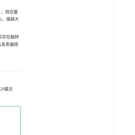
），效应量
0%，值越大
否存在脑转
估发表偏倚
29篇文