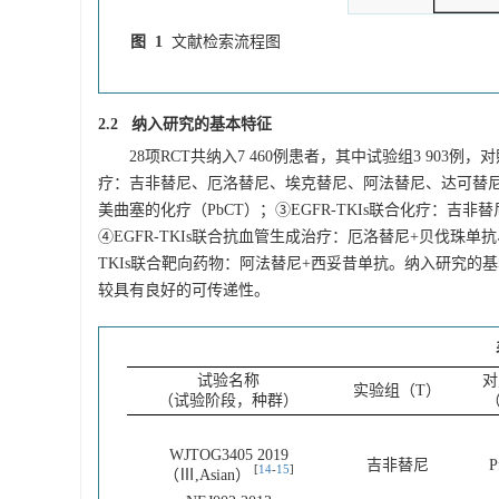
图 1
文献检索流程图
2.2 纳入研究的基本特征
28项RCT共纳入7 460例患者，其中试验组3 903例
疗：吉非替尼、厄洛替尼、埃克替尼、阿法替尼、达可替尼
美曲塞的化疗（PbCT）；③EGFR-TKIs联合化疗：
④EGFR-TKIs联合抗血管生成治疗：厄洛替尼+贝伐珠
TKIs联合靶向药物：阿法替尼+西妥昔单抗。纳入研究的
较具有良好的可传递性。
试验名称
对
实验组（T）
（试验阶段，种群）
（
WJTOG3405 2019
吉非替尼
P
[
14
-
15
]
（Ⅲ,Asian）