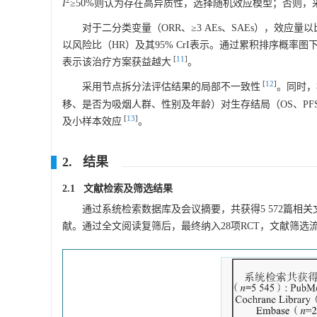
2
I
≥50%则认为存在高异质性，选择随机效应模型；否则，
对于二分类变量（ORR、≥3 AEs、SAEs），效应量
以风险比（HR）及其95% CrI表示。通过累积排序概率图
[
11
]
表示该治疗方案获益越大
。
[
12
]
采用节点拆分法评估结果的局部不一致性
。同时，
移、是否为吸烟人群、性别及年龄）对生存结局（OS、P
[
13
]
及小样本效应
。
2. 结果
2.1 文献检索及筛选结果
通过系统检索数据库及会议摘要，共获得5 572篇相
献。通过全文阅读复筛后，最终纳入28项RCT，文献筛选