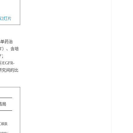
幻灯片
s单药治
T）、含培
疗；
GFR-
研究间的比
结局
/ORR