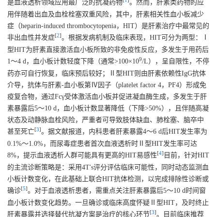
[
1
]
是血液透析领域应用最广泛的抗凝药物
。然而，肝素类药物的应
用伴随着出血及血栓栓塞双重风险，其中，肝素相关性血小板减少
症（heparin-induced thrombocytopenia，HIT）是肝素治疗中最常见的
[
2
]
非出血性并发症
。根据发病机制及临床表现，HIT可分为两型：Ⅰ
型HIT为肝素直接激活血小板所致的非免疫性反应，多发生于用药后
9
1～4 d，血小板计数轻度下降（通常>100×10
/L），呈自限性，不停
药亦可自行恢复，临床预后较好；Ⅱ型HIT则由肝素依赖性IgG抗体
介导，抗体与肝素-血小板第Ⅳ因子（platelet factor 4，PF4）形成免
疫复合物，通过Fcγ受体激活血小板并促进凝血酶生成，多发生于肝
素暴露后5～10 d，血小板计数显著降低（下降>50%），且伴随高凝
状态及动静脉血栓风险，严重者可导致肢体缺血、肺栓塞、脑卒中
[
3
]
甚至死亡
。据文献报道，内科患者肝素暴露4～6 d后HIT发生率为
0.1%～1.0%，而尿毒症患者首次血液透析时Ⅱ型HIT发生率可达
[
4
]
8%，提示血液透析人群可能具有更高的HIT易感性
目前，针对HIT
的主流诊断策略是：采用4T's评分评估临床可能性，同时动态监测血
小板计数变化，在此基础上联合HIT抗体检测，以完成排除性诊断或
[
5
]
确诊
。对于血液透析患者，需重点关注肝素暴露后5～10 d时间窗
血小板计数变化趋势。一旦确诊或临床高度怀疑Ⅱ型HIT，及时终止
[
3
]
肝素暴露并选择替代抗凝方案是治疗的核心环节
。目前临床推荐