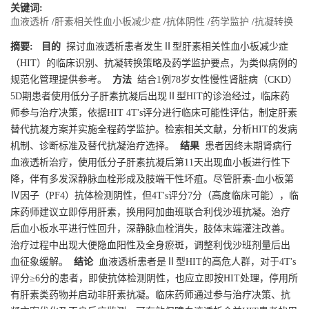
关键词:
血液透析
/
肝素相关性血小板减少症
/
抗体阴性
/
药学监护
/
抗凝转换
摘要:
目的
探讨血液透析患者发生Ⅱ型肝素相关性血小板减少症
（HIT）的临床识别、抗凝转换策略及药学监护要点，为类似病例的
规范化管理提供参考。
方法
结合1例78岁女性慢性肾脏病（CKD）
5D期患者使用低分子肝素抗凝后出现Ⅱ型HIT的诊治经过，临床药
师参与治疗决策，依据HIT 4T's评分进行临床可能性评估，制定肝素
替代抗凝方案并实施全程药学监护。检索相关文献，分析HIT的发病
机制、诊断标准及替代抗凝治疗选择。
结果
患者因终末期肾病行
血液透析治疗，使用低分子肝素抗凝后第11天出现血小板进行性下
降，伴有多发深静脉血栓形成及肢端干性坏疽。尽管肝素-血小板第
Ⅳ因子（PF4）抗体检测阴性，但4T's评分7分（高度临床可能），临
床药师建议立即停用肝素，换用阿加曲班联合利伐沙班抗凝。治疗
后血小板水平进行性回升，深静脉血栓消失，肢体末端灌注改善。
治疗过程中出现大便隐血阳性及全身瘀斑，调整利伐沙班剂量后出
血征象缓解。
结论
血液透析患者是Ⅱ型HIT的高危人群，对于4T's
评分≥6分的患者，即使抗体检测阴性，也应立即按HIT处理，停用所
有肝素类药物并启动非肝素抗凝。临床药师通过参与治疗决策、抗