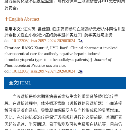
凝方案优化及不良反应监测，可有效保障血液透析合并HIT患者的用
药安全。
English Abstract
引用本文:
江冼芮, 吕佳颐. 临床药师参与血液透析患者抗体阴性Ⅱ型
肝素相关性血小板减少症的药学监护实践[J]. 药学实践与服务.
doi:
10.12206/j.issn.2097-2024.202603024
Citation:
JIANG Xianrui¹, LYU Jiayi². Clinical pharmacist involved
pharmaceutical care for antibody negative heparin induced
thrombocytopenia type ⅱ in hemodialysis patients[J].
Journal of
Pharmaceutical Practice and Service
.
doi:
10.12206/j.issn.2097-2024.202603024
全文HTML
血液透析是终末期肾病患者维持生命的重要肾脏替代治疗手
段。在透析过程中，体外循环管路（透析管路及透析器）与血液接
触可激活凝血系统，导致凝血级联反应及血栓形成风险显著增加。
因此，充分的抗凝治疗是保证透析顺利进行的必要前提。普通肝素
因起效迅速、半衰期短、易于监测及可被鱼精蛋白拮抗等，目前仍