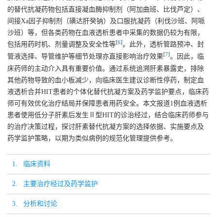
的替代抗凝药物包括直接凝血酶抑制剂（阿加曲班、比伐芦定）、
间接Xa因子抑制剂（磺达肝癸钠）及口服抗凝药（利伐沙班、阿哌
沙班）等，但各类药物在血液透析患者中采集的数据仍较为有限，
[
6
]
包括用药时机、剂量调整及安全性等
。此外，透析管路预冲、封
[
7
]
管液选择、导管维护等细节处理亦直接影响治疗效果
。因此，临
床药师的主动介入具有重要价值。通过系统追溯肝素暴露史，排除
其他药物导致的血小板减少，向临床医生建议诊断性停药，制定血
液透析合并HIT患者的个体化替代抗凝方案及药学监护要点，临床药
师可有效优化治疗结局并保障患者用药安全。本文报道1例血液透析
患者使用低分子肝素后发生Ⅱ型HIT的诊治经过，结合临床药师参与
的治疗决策过程，探讨肝素替代抗凝方案的选择依据、实施要点及
药学监护策略，以期为类似病例的规范化管理提供参考。
1. 临床资料
2. 主要治疗经过及药学监护
3. 分析和讨论