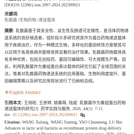
[DOI]10.12206/j.issn.2097-2024.202309021
关键词:
乳酸菌
/
生物药物
/
递送载体
摘要:
乳酸菌基于其安全性、益生性及肠道可定植性，是活体药物递
送系统的良好候选者，现阶段众多研究将其作为蛋白药物递送载体
用于疾病治疗。作为一种模式生物，多样化的基因修饰方案使其可
以应用于各类疾病并能够发挥显著的治疗效果。乳酸菌药物载体具
有多种优势，包括无创给药、基因可编辑性、可大规模生产等。因
此，利用乳酸菌作为重组蛋白表达载体的研究引起了全球范围的关
注。笔者对乳酸菌药物递送系统的应用基础、生物利用度提升、基
因编辑策略以及研究应用现状进行了归纳和总结。
English Abstract
引用本文:
王旭昉, 王彦婷, 姚春萌, 陆斌. 乳酸菌作为重组蛋白药物
递送载体的研究[J]. 药学实践与服务, 2026, 44(1): 7-11.
doi:
10.12206/j.issn.2097-2024.202309021
Citation:
WANG Xufang, WANG Yanting, YAO Chunmeng, LU Bin.
Advances in lactic acid bacteria as recombinant protein drug delivery