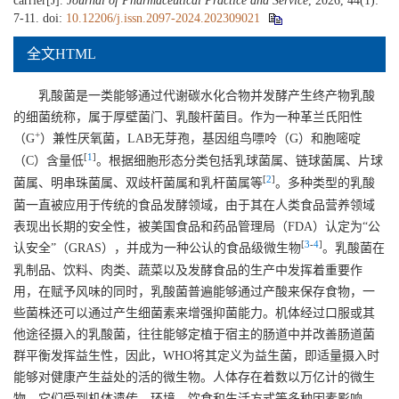
carrier[J].
Journal of Pharmaceutical Practice and Service
, 2026, 44(1):
7-11.
doi:
10.12206/j.issn.2097-2024.202309021
全文HTML
乳酸菌是一类能够通过代谢碳水化合物并发酵产生终产物乳酸
的细菌统称，属于厚壁菌门、乳酸杆菌目。作为一种革兰氏阳性
+
（G
）兼性厌氧菌，LAB无芽孢，基因组鸟嘌呤（G）和胞嘧啶
[
1
]
（C）含量低
。根据细胞形态分类包括乳球菌属、链球菌属、片球
[
2
]
菌属、明串珠菌属、双歧杆菌属和乳杆菌属等
。多种类型的乳酸
菌一直被应用于传统的食品发酵领域，由于其在人类食品营养领域
表现出长期的安全性，被美国食品和药品管理局（FDA）认定为“公
[
3
-
4
]
认安全”（GRAS），并成为一种公认的食品级微生物
。乳酸菌在
乳制品、饮料、肉类、蔬菜以及发酵食品的生产中发挥着重要作
用，在赋予风味的同时，乳酸菌普遍能够通过产酸来保存食物，一
些菌株还可以通过产生细菌素来增强抑菌能力。机体经过口服或其
他途径摄入的乳酸菌，往往能够定植于宿主的肠道中并改善肠道菌
群平衡发挥益生性，因此，WHO将其定义为益生菌，即适量摄入时
能够对健康产生益处的活的微生物。人体存在着数以万亿计的微生
物，它们受到机体遗传、环境、饮食和生活方式等多种因素影响，