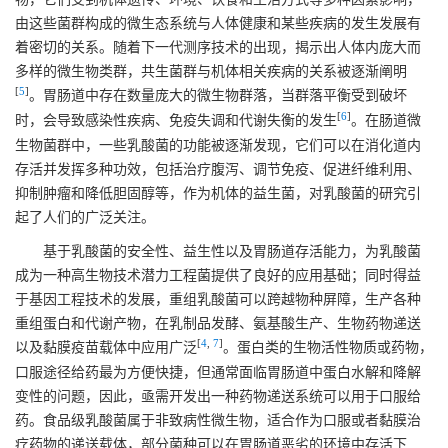
由这些菌群构成的微生态系统与人体健康和某些疾病的发生发展有
着密切的关系。随着下一代测序技术的出现，揭示出人体内庞大而
多样的微生物类群，共生菌群与机体相关疾病的关系被逐渐阐明
[
5
]
。胃肠道中存在数量庞大的微生物群落，当群落平衡受到破坏
[
6
]
时，会导致感染性疾病、免疫失调和代谢失衡的发生
。在肠道微
生物菌群中，一些乳酸菌的功能被逐渐发现，它们可以在消化道内
存活并发挥多种功效，包括治疗腹泻、调节免疫、促进纤维利用、
抑制肿瘤和降低胆固醇等，作为机体的益生菌，对乳酸菌的研究引
起了人们的广泛关注。
基于乳酸菌的安全性、益生性以及胃肠道存活能力，为乳酸菌
成为一种高生物技术潜力工程菌提供了良好的应用基础；同时得益
于基因工程技术的发展，重组乳酸菌可以跨越物种屏障，生产各种
重组蛋白和代谢产物，在乳制品发酵、氨基酸生产、生物药物递送
[
4
,
7
]
以及黏膜疫苗载体中应用广泛
。蛋白类的生物活性物质或药物，
口服途径给药最为方便快捷，但通常面临胃肠道中蛋白水解和降解
变性的问题，因此，亟需开发出一种药物递送系统可以用于口服给
药。食品级乳酸菌属于非致病性微生物，适合作为口服或者黏膜治
疗药物的递送载体，部分菌种可以在胃肠道恶劣的环境中存活下