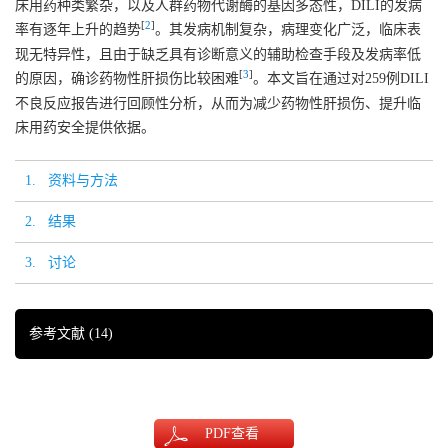
床用药种类繁杂，以及人群药物代谢酶的基因多态性，DILI的发病
[
2
]
率有逐年上升的趋势
。其发病机制复杂，病理变化广泛，临床表
现无特异性，且由于缺乏具有诊断意义的辅助检查手段及发病率低
[
3
]
的原因，确诊药物性肝损伤比较困难
。本文旨在通过对259例DILI
不良反应报告进行回顾性分析，从而为减少药物性肝损伤、提升临
床用药安全提供依据。
1. 资料与方法
2. 结果
3. 讨论
参考文献
(14)
PDF
查看