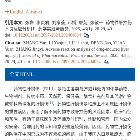
English Abstract
引用本文:
张岩, 李炎君, 刘家荟, 邓娇, 原苑, 张敬一. 药物性肝损伤
不良反应分析[J]. 药学实践与服务, 2025, 43(1): 26-29, 40.
doi:
10.12206/j.issn.2097-2024.202404034
Citation:
ZHANG Yan, LI Yanjun, LIU Jiahui, DENG Jiao, YUAN
Yuan, ZHANG Jingyi. Adverse reaction analysis of drug-induced liver
injury[J].
Journal of Pharmaceutical Practice and Service
, 2025, 43(1):
26-29, 40.
doi:
10.12206/j.issn.2097-2024.202404034
全文HTML
药物性肝损伤（DILI）是指由各类处方或非处方的化学药物、
生物制剂、传统中药、天然药、保健品、膳食补充剂及其代谢产物
[
1
]
或辅料所诱发的肝损伤
。药物性肝损伤是临床上不明原因肝损伤
的重要病因。全面了解不同药物导致肝损伤的风险因素、临床特征
和预后，有助于临床医生及药师及时识别、诊断和管理。国内公众
对安全、合理用药的认知和意识普遍较薄弱，因此，药物性肝损伤
的防治在中国已成为不容忽视的问题。由于我国人口基数庞大、临