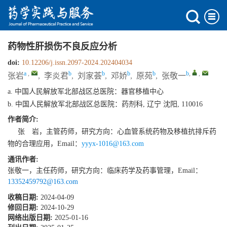
药物性肝损伤不良反应分析
doi:
10.12206/j.issn.2097-2024.202404034
a
,
b
b
b
b
b
,
,
张岩
,
李炎君
,
刘家荟
,
邓娇
,
原苑
,
张敬一
a. 中国人民解放军北部战区总医院：器官移植中心
b. 中国人民解放军北部战区总医院：药剂科, 辽宁 沈阳, 110016
作者简介:
张 岩，主管药师，研究方向：心血管系统药物及移植抗排斥药
物的合理应用，Email：
yyyx-1016@163.com
通讯作者:
张敬一，主任药师，研究方向：临床药学及药事管理，Email：
13352459792@163.com
收稿日期:
2024-04-09
修回日期:
2024-10-29
网络出版日期:
2025-01-16