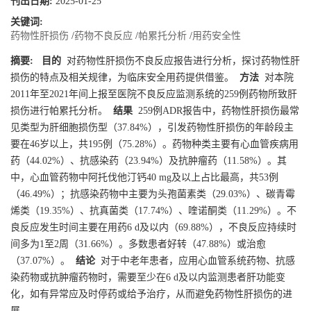
刊出日期:
2025-01-25
关键词:
药物性肝损伤
/
药物不良反应
/
帕累托分析
/
用药安全性
摘要:
目的
对药物性肝损伤不良反应报告进行分析，探讨药物性肝
损伤的特点及相关规律，为临床安全用药提供借鉴。
方法
对本院
2011年至2021年间上报至医院不良反应监测系统的259例药物所致肝
损伤进行帕累托分析。
结果
259例ADR报告中，药物性肝损伤最常
见类型为肝细胞损伤型（37.84%），引发药物性肝损伤的年龄段主
要在46岁以上，共195例（75.28%）。药物种类主要有心血管疾病用
药（44.02%）、抗感染药（23.94%）及抗肿瘤药（11.58%）。其
中，心血管药物中阿托伐他汀钙40 mg及以上占比最高，共53例
（46.49%）；抗感染药物中主要为头孢菌素类（29.03%）、碳青霉
烯类（19.35%）、抗真菌类（17.74%）、喹诺酮类（11.29%）。不
良反应发生时间主要在用药6 d及以内（69.88%），不良反应持续时
间多为1至2周（31.66%）。多数患者好转（47.88%）或治愈
（37.07%）。
结论
对于中老年患者，应用心血管系统药物、抗感
染药物或抗肿瘤药物时，需要至少在6 d及以内监测患者肝功能变
化，如有异常应及时停药或给予治疗，从而避免药物性肝损伤的进
展。