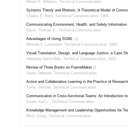
Miriam F. Williams
,
Technical Communication
Systems Theory and Rhetoric: A Theoretical Model of Comm
Charles E. Beck
,
Technical Communication
,
1995
Communicating Environment, Health, and Safety Information t
Davis, Thomas S.
,
Technical Communication
Advantages of Using SGML
Rhonda S. Lunemann
,
Technical Communication
,
1995
Visual Translation, Design, and Language Justice: a Case Stu
Valentina Sierra-Niño
,
Technical Communication
,
2023
Review of Three Books on FrameMaker
Sauer, Deborah
,
Technical Communication
Active and Collaborative Learning in the Practice of Resear
Turns, Jennifer
,
Technical Communication
Communication in Cross-functional Teams: An Introduction to
Smart, Karl L.
,
Technical Communication
Knowledge Management and Leadership Opportunities for Te
Wick, Corey
,
Technical Communication