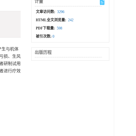
计量
文章访问数:
3296
HTML全文浏览量:
242
PDF下载量:
598
被引次数:
0
产生与机体
出版历程
亏损、生风
笔者研制试用
患者进行疗效