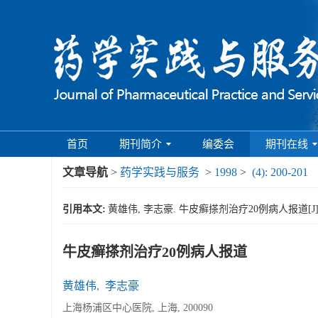
首页
期刊简介
编委会
期刊在线
文章导航
>
药学实践与服务
>
1998
>
(4): 200-201
引用本文:
黄雄伟, 李志豪. 牛皮癣搽剂治疗20例病人报道[J]. 药学实
牛皮癣搽剂治疗20例病人报道
黄雄伟
,
李志豪
上海杨浦区中心医院, 上海, 200090