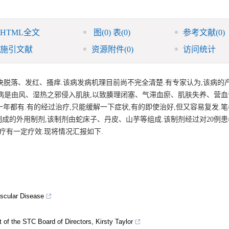
HTML全文
图
(0)
表
(0)
参考文献
(0)
施引文献
资源附件
(0)
访问统计
脱落、发红、搔痒.该病发病机理目前尚不完全清楚.有专家认为,该病的
病是由风、湿热之邪侵入肌肤,以致腠理闭塞、气滞血瘀、肌肤失养、营血
十年都有.有的经过治疗,只能缓解一下症状,有的即使治好,但又容易复发.
成的外用制剂,该制剂由蛇床子、丹皮、山芋等组成.该制剂经过对20例
疗有一定疗效.现将情况汇报如下.
ascular Disease
t of the STC Board of Directors, Kirsty Taylor