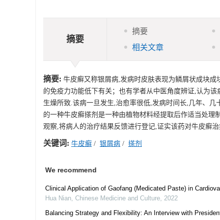
摘要
摘要
相关文章
摘要:
牛皮癣又称银屑病,发病时皮肤表现为鳞屑状成块成块
的免疫力功能低下有关；也有学者从中医角度辨证,认为该
生燥所致.该病一旦发生,治愈率很低,发病时间长,几年、几
的一种牛皮癣搽剂是一种由植物材料经提取后作适当处理制
观察,将病人的治疗结果反馈进行登记,证实该药对牛皮癣治
关键词:
牛皮癣
/
银屑病
/
搽剂
We recommend
Clinical Application of Gaofang (Medicated Paste) in Cardiov
Hua Nian
,
Chinese Medicine and Culture
,
2022
Balancing Strategy and Flexibility: An Interview with Presiden