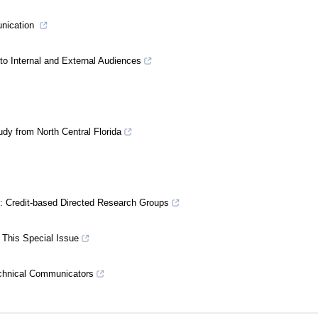
unication
o Internal and External Audiences
dy from North Central Florida
ch: Credit-based Directed Research Groups
 This Special Issue
chnical Communicators