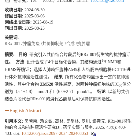
然产物研究，Tel：（0561）3152858，Email：
luoch51@126.com
收稿日期:
2024-08-30
修回日期:
2025-03-06
网络出版日期:
2025-08-19
刊出日期:
2025-08-25
关键词:
RRx-001
/
肿瘤免疫
/
共价抑制剂
/
合成
/
抗肿瘤
摘要:
目的
研究引入共价结合片段后的RRx-001衍生物的抗肿瘤活
1
性。
方法
设计合成了4个目标化合物，其结构通过
H NMR和
HRMS等确证；选择人肺癌细胞株A549和人结肠癌细胞株HCT116进
行体外抗肿瘤活性测试。
结果
所有化合物均显示出一定的抗肿瘤
活性，其中化合物
ZM528
活性最高，对两种肿瘤细胞株的IC
值分
50
别为（5.1±4.8） μmol/L和（6.0±2.7） μmol/L。
结论
以新的共价
结合片段代替RRx-001的溴代乙酰基后可保持抗肿瘤活性。
English Abstract
引用本文:
吴若南, 汤文敏, 高林, 吴岳林, 罗川, 缪震元. RRx-001衍生
物的合成和抗肿瘤活性研究[J]. 药学实践与服务, 2025, 43(8): 400-
403.
doi:
10.12206/j.issn.2097-2024.202408053