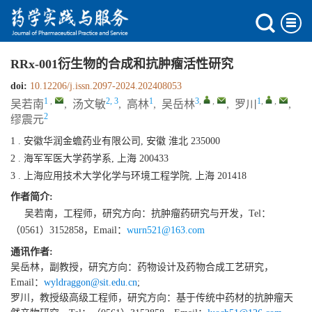
RRx-001衍生物的合成和抗肿瘤活性研究
doi:
10.12206/j.issn.2097-2024.202408053
1
,
2, 3
1
3
,
,
1
,
,
吴若南
,
汤文敏
,
高林
,
吴岳林
,
罗川
,
2
缪震元
1 . 安徽华润金蟾药业有限公司, 安徽 淮北 235000
2 . 海军军医大学药学系, 上海 200433
3 . 上海应用技术大学化学与环境工程学院, 上海 201418
作者简介:
吴若南，工程师，研究方向：抗肿瘤药研究与开发，Tel：
（0561）3152858，Email：
wurn521@163.com
通讯作者:
吴岳林，副教授，研究方向：药物设计及药物合成工艺研究，
Email：
wyldraggon@sit.edu.cn
;
罗川，教授级高级工程师，研究方向：基于传统中药材的抗肿瘤天