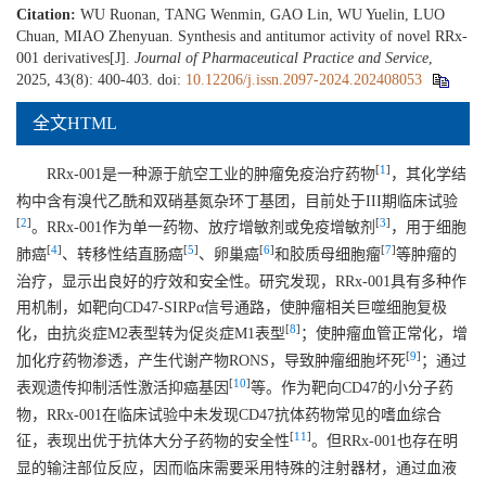
Citation:
WU Ruonan, TANG Wenmin, GAO Lin, WU Yuelin, LUO
Chuan, MIAO Zhenyuan. Synthesis and antitumor activity of novel RRx-
001 derivatives[J].
Journal of Pharmaceutical Practice and Service
,
2025, 43(8): 400-403.
doi:
10.12206/j.issn.2097-2024.202408053
全文HTML
[
1
]
RRx-001是一种源于航空工业的肿瘤免疫治疗药物
，其化学结
构中含有溴代乙酰和双硝基氮杂环丁基团，目前处于III期临床试验
[
2
]
[
3
]
。RRx-001作为单一药物、放疗增敏剂或免疫增敏剂
，用于细胞
[
4
]
[
5
]
[
6
]
[
7
]
肺癌
、转移性结直肠癌
、卵巢癌
和胶质母细胞瘤
等肿瘤的
治疗，显示出良好的疗效和安全性。研究发现，RRx-001具有多种作
用机制，如靶向CD47-SIRPα信号通路，使肿瘤相关巨噬细胞复极
[
8
]
化，由抗炎症M2表型转为促炎症M1表型
；使肿瘤血管正常化，增
[
9
]
加化疗药物渗透，产生代谢产物RONS，导致肿瘤细胞坏死
；通过
[
10
]
表观遗传抑制活性激活抑癌基因
等。作为靶向CD47的小分子药
物，RRx-001在临床试验中未发现CD47抗体药物常见的嗜血综合
[
11
]
征，表现出优于抗体大分子药物的安全性
。但RRx-001也存在明
显的输注部位反应，因而临床需要采用特殊的注射器材，通过血液