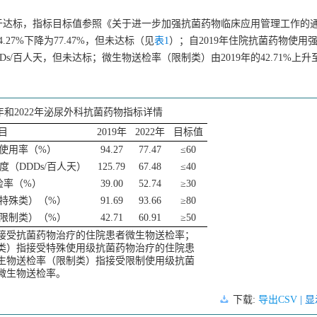
标趋于达标，指标目标值参照《关于进一步加强抗菌药物临床应用管理工作的
27%下降为77.47%，但未达标（见
表1
）；自2019年住院抗菌药物使用
8 DDDs/百人天，但未达标；微生物送检率（限制类）由2019年的42.71%上升至
9年和2022年泌尿外科抗菌药物指标详情
目
2019年
2022年
目标值
使用率（%）
94.27
77.47
≤60
（DDDs/百人天）
125.79
67.48
≤40
检率（%）
39.00
52.74
≥30
特殊类）（%）
91.69
93.66
≥80
限制类）（%）
42.71
60.91
≥50
接受抗菌药物治疗的住院患者微生物送检率；
类）指接受特殊使用级抗菌药物治疗的住院患
生物送检率（限制类）指接受限制使用级抗菌
微生物送检率。
下载:
导出CSV
| 