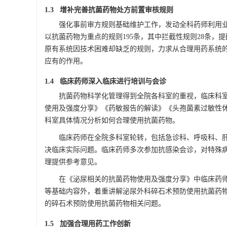
1.3 增补完善抗菌药物处方前置审核规则
强化事前审方规则基础维护工作，发动全科药师利用
以抗菌药物为重点的规则195条，其中拦截性规则28条，提
原有系统因技术困难却缺乏的规则，力求从合理用药系统
应有的作用。
1.4 临床药师深入临床进行培训与会诊
抗菌药物科学化管理得到全院各科室的重视，临床科
使用及强度分享》《药敏报告的解读》《头孢菌素过敏性
科室具体情况分析如何合理使用抗菌药物。
临床药师在全院多科室轮转，包括急诊科、呼吸科、
决临床实际问题。临床药师多次参加抗感染会诊，对特殊
理提供参考意见。
在《泌尿相关的抗菌药物使用及强度分享》中临床药
等基础内容外，着重讲解泌尿外科碎石术预防使用抗菌药
的碎石术预防使用抗菌药物相关问题。
1.5 加强合理用药工作创新