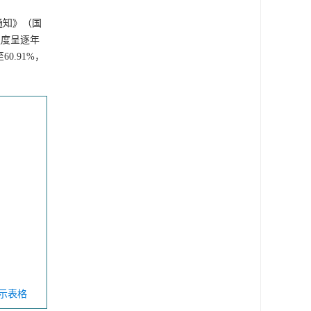
通知》（国
强度呈逐年
60.91%，
显示表格