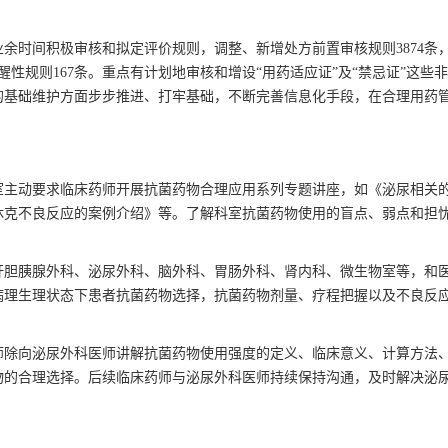
业余时间积极审核和拟定评价规则，调整、新增处方前置审核规则
3874
条
醒性规则167条。重点有计划地审核和增设“用药适应证”及“禁忌证”这些
的基础维护方面步步推进、打牢基础，不断完善信息化手段，在合理用药
室主动要求临床药师开展抗菌药物合理应用系列专题讲座，如《泌尿相关
休克不良反应的案例介绍》等。了解科室抗菌药物使用的盲点、弱点和担
肝胆胰腺外科、泌尿外科、脑外科、胃肠外科、肾内科、微生物室等，和
病理生理状态下患者抗菌药物选择，抗菌药物剂量、疗程把握以及不良反
师除向泌尿外科医师讲解抗菌药物使用强度的定义、临床意义、计算方法
物的合理选择。后续临床药师与泌尿外科医师持续保持沟通，及时解决泌