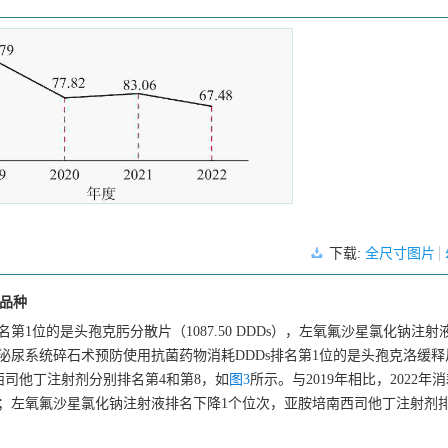
下载:
全尺寸图片
0品种
排名第1位的是头孢克肟分散片（
1087.50
DDDs），左氧氟沙星氯化钠注射
2年泌尿系统碎石术预防使用抗菌药物消耗DDDs排名第1位的是头孢克洛缓
西司他丁注射剂分别排名第4和第8，如
图3
所示。与2019年相比，2022年消
；左氧氟沙星氯化钠注射液排名下降1个位次，亚胺培南西司他丁注射剂