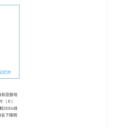
幻灯片
液和亚胺培
释片（Ⅱ）
耗DDDs排
排名下降明