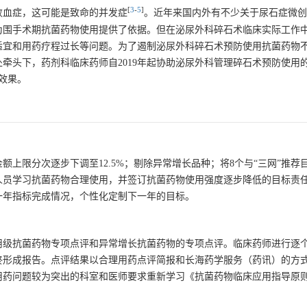
[
3
-
5
]
败血症，这可能是致命的并发症
。近年来国内外有不少关于尿石症微创
为围手术期抗菌药物使用提供了依据。但在泌尿外科碎石术临床实际工作
适宜和用药疗程过长等问题。为了遏制泌尿外科碎石术预防使用抗菌药物
牵头下，药剂科临床药师自2019年起协助泌尿外科管理碎石术预防使用
效果。
额上限分次逐步下调至12.5%；剔除异常增长品种；将8个与“三网”推荐
人员学习抗菌药物合理使用，并签订抗菌药物使用强度逐步降低的目标责
一年指标完成情况，个性化定制下一年的目标。
用级抗菌药物专项点评和异常增长抗菌药物的专项点评。临床药师进行逐
终形成报告。点评结果以合理用药点评简报和长海药学服务（药讯）的方
问题较为突出的科室和医师要求重新学习《抗菌药物临床应用指导原则（ 