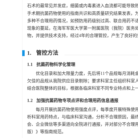
石术的最常见并发症，细菌或内毒素进入血流都可能导致
手术期抗菌药物使用的指南共识和高质量研究结果发表，
多种不合理用药情况，如预防用药级别过高、联合用药不
现象的蔓延，在海军军医大学第一附属医院（我院）医务处
物，并提供技术支持，经过4年的合理管控，产生了良好的
1. 管控方法
1.1 抗菌药物科学化管理
优化目录和加大限量力度，先后将11个品规每月消耗金
欠佳的品规从我院供应目录剔除；要求科室主任组织科室
结合医院整体的目标，根据各临床科室不同专业特点和上
1.2 加强抗菌药物专项点评和合理用药信息通报
每月开展抗菌药物使用强度点评，每季度开展特殊使
析科室用药特点，与临床科室沟通，分析不合理原因，最
会、企业微信等多渠道向全院进行通报，并对部分不合理用药
版）》等指南规范。