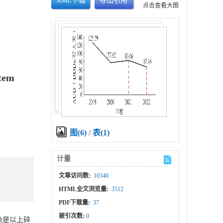
XML下载
导出引用
点击查看大图
stem
图(6)
/
表(1)
计量
文章访问数:
10346
HTML全文浏览量:
3512
PDF下载量:
37
被引次数:
0
染是以上碎