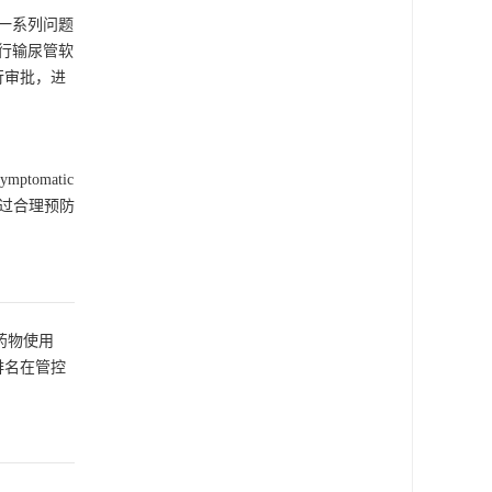
一系列问题
行输尿管软
行审批，进
omatic
过合理预防
药物使用
排名在管控