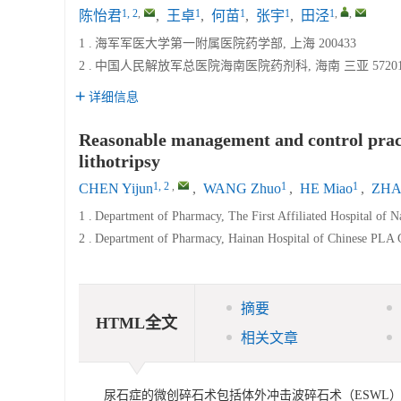
1, 2
,
1
1
1
1
,
,
陈怡君
,
王卓
,
何苗
,
张宇
,
田泾
1 .
海军军医大学第一附属医院药学部, 上海 200433
2 .
中国人民解放军总医院海南医院药剂科, 海南 三亚 57201
详细信息
Reasonable management and control practi
lithotripsy
1, 2
,
1
1
CHEN Yijun
,
WANG Zhuo
,
HE Miao
,
ZHA
1 .
Department of Pharmacy, The First Affiliated Hospital of 
2 .
Department of Pharmacy, Hainan Hospital of Chinese PLA 
摘要
HTML全文
相关文章
尿石症的微创碎石术包括体外冲击波碎石术（ESWL）