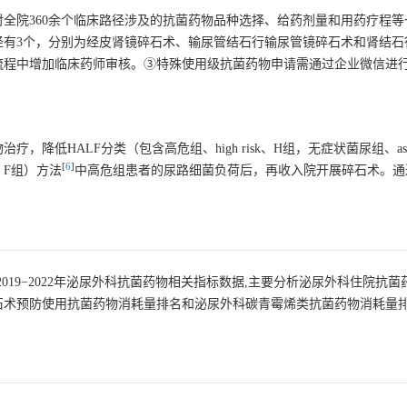
全院360余个临床路径涉及的抗菌药物品种选择、给药剂量和用药疗程等
径有3个，分别为经皮肾镜碎石术、输尿管结石行输尿管镜碎石术和肾结石
流程中增加临床药师审核。③特殊使用级抗菌药物申请需通过企业微信进
HALF分类（包含高危组、high risk、H组，无症状菌尿组、asympt
[
6
]
er、F组）方法
中高危组患者的尿路细菌负荷后，再收入院开展碎石术。通
。
2019−2022年泌尿外科抗菌药物相关指标数据,主要分析泌尿外科住院抗菌
石术预防使用抗菌药物消耗量排名和泌尿外科碳青霉烯类抗菌药物消耗量