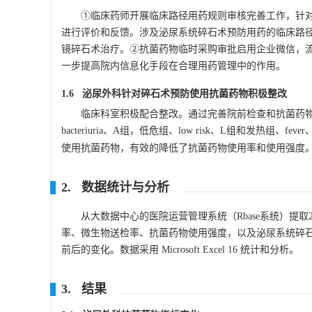
①临床药师开展临床路径用药规则审核完善工作，针对
进行评价和反馈。涉及泌尿系统碎石术预防用药的临床路
镜碎石术治疗。②抗菌药物临时采购审批启用企业微信，
一步提高院内信息化手段在合理用药管理中的作用。
1.6 泌尿外科针对碎石术预防使用抗菌药物积极整改
临床科室积极配合整改。通过完善院前检查和抗菌药物治疗，降低
bacteriuria、A组，低危组、low risk、L组和发热组、fev
使用抗菌药物，有效的降低了抗菌药物使用率和使用强度
2. 数据统计与分析
从大数据中心的医院运营管理系统（Rbase系统）提取
率、微生物送检率、抗菌药物使用强度，以及泌尿系统碎
前后的变化。数据采用 Microsoft Excel 16 统计和分析。
3. 结果