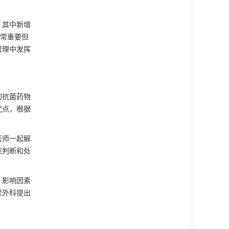
，其中新增
非常重要但
管理中发挥
的抗菌药物
忧点，根据
医师一起解
应判断和处
、影响因素
尿外科提出