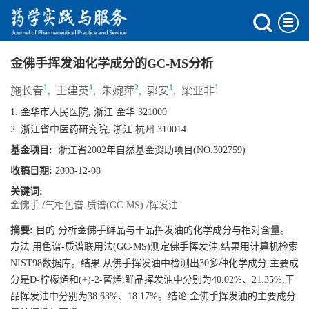
金佛手挥发油化学成分的GC-MS分析
1
1
2
1
1
施长春
,
王建英
,
朱婉萍
,
郭安
,
梁亚非
1. 金华市人民医院, 浙江 金华 321000
2. 浙江省中医药研究院, 浙江 杭州 310014
基金项目:
浙江省2002年自然基金资助项目(NO.302759)
收稿日期:
2003-12-08
关键词:
金佛手
/
气相色谱-质谱(GC-MS)
/
挥发油
摘要:
目的 分析金佛手鲜品与干品挥发油的化学成分与相对含量。
方法 用色谱-质谱联用法(GC-MS)测定佛手挥发油,结果用计算机检索
NIST98数据库。结果 从佛手挥发油中检测出30多种化学成分,主要成
分是D-柠檬烯和(+)-2-蒈烯,鲜品挥发油中分别为40.02%、21.35%,干
品挥发油中分别为38.63%、18.17%。结论 金佛手挥发油的主要成分