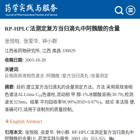
RP-HPLC法测定复方当归滴丸中阿魏酸的含量
张悦晗
,
张爱华
,
钟小群
江西省药物研究所, 江西 南昌 330029
收稿日期:
2003-10-28
关键词:
反相高效液相色谱法
/
阿魏酸
/
复方当归滴丸
/
含量测定
摘要:
目的 建立复方当归滴丸的含量测定方法。方法 采用高效液相
色谱法ALLtima C
色谱柱,流动相:甲 醇-1%冰醋酸溶液(30:70),检测
18
波长323nm。结果 平均回收率98.90%(
RSD
=0.87%)。结论 本法简 便,
准确可行,适用于该制剂的质量控制。
English Abstract
引用本文:
张悦晗, 张爱华, 钟小群. RP-HPLC法测定复方当归滴丸中
阿魏酸的含量[J]. 药学实践与服务, 2003, (6): 353-355.