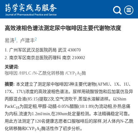
高效液相色谱法测定尿中咖啡因主要代谢物浓度
1
2
易涛
,
卢建丰
1. 广州军区武汉总医院药局 武汉 430070
2. 南京军区南京总医院药理科 南京 210002
关键词:
咖啡因
/
HPLC
/
N-乙酰化转移酶
/
CYP
A
酶
1
2
摘要:
本文建立了测定尿中咖啡因5种主要代谢物(AFMU、1X、1U、
17X、17U)浓度的高效波相色谱法。尿样用硫酸铵饱和后加氯仿及异
丙醇混合液(85:15)提取2次,空气流吹干,蒸馏水溶解进样。以Shim
PackC
为固定相,甲醇-动腈-0.05%醋酸(10:1:89)为流动相,扑热息痛
18
为内标,流速为1.2ml/min,在280um处定量检测。本法精确稳定可靠。
用此方法测定了120名健康志愿者口服咖啡后的尿样,对人体内N-乙酰
化转移酶和CYP
A
酶活性作了初步分析。
1
2