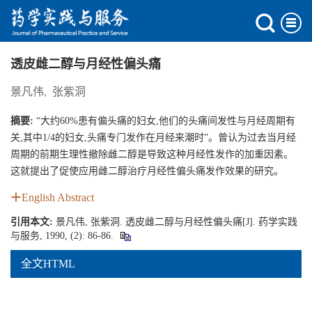
透皮雌二醇与月经性偏头痛
景凡伟
,
张紫洞
摘要:
“大约60%患有偏头痛的妇女,他们的头痛间发性与月经周期有
关,其中1/4的妇女,头痛专门发作在月经来潮时”。曾认为过去当月经
周期的前期生理性撤除雌二醇是导致这种月经性发作的加重因素。
这就提出了促使应用雌二醇治疗月经性偏头痛发作效果的研究。
English Abstract
引用本文:
景凡伟, 张紫洞. 透皮雌二醇与月经性偏头痛[J]. 药学实践
与服务, 1990, (2): 86-86.
全文HTML