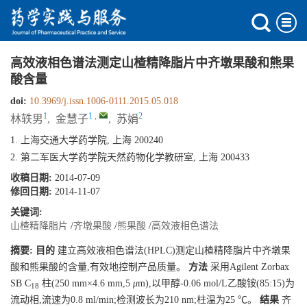
高效液相色谱法测定山楂精降脂片中齐墩果酸和熊果
酸含量
doi:
10.3969/j.issn.1006-0111.2015.05.018
1
1
,
2
林轶男
,
金慧子
,
苏娟
1. 上海交通大学药学院, 上海 200240
2. 第二军医大学药学院天然药物化学教研室, 上海 200433
收稿日期:
2014-07-09
修回日期:
2014-11-07
关键词:
山楂精降脂片
/
齐墩果酸
/
熊果酸
/
高效液相色谱法
摘要:
目的
建立高效液相色谱法(HPLC)测定山楂精降脂片中齐墩果
酸和熊果酸的含量,有效地控制产品质量。
方法
采用Agilent Zorbax
SB C
柱(250 mm×4.6 mm,5
μ
m),以甲醇-0.06 mol/L乙酸铵(85:15)为
18
流动相,流速为0.8 ml/min;检测波长为210 nm;柱温为25 ℃。
结果
齐