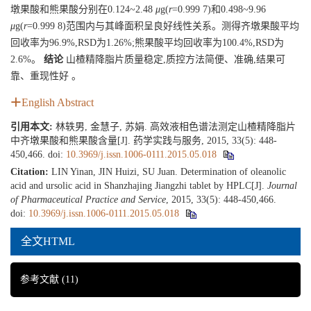
墩果酸和熊果酸分别在0.124~2.48
μ
g(
r
=0.999 7)和0.498~9.96
μ
g(
r
=0.999 8)范围内与其峰面积呈良好线性关系。测得齐墩果酸平均
回收率为96.9%,RSD为1.26%;熊果酸平均回收率为100.4%,RSD为
2.6%。
结论
山楂精降脂片质量稳定,质控方法简便、准确,结果可
靠、重现性好 。
English Abstract
引用本文:
林轶男, 金慧子, 苏娟. 高效液相色谱法测定山楂精降脂片
中齐墩果酸和熊果酸含量[J]. 药学实践与服务, 2015, 33(5): 448-
450,466.
doi:
10.3969/j.issn.1006-0111.2015.05.018
Citation:
LIN Yinan, JIN Huizi, SU Juan. Determination of oleanolic
acid and ursolic acid in Shanzhajing Jiangzhi tablet by HPLC[J].
Journal
of Pharmaceutical Practice and Service
, 2015, 33(5): 448-450,466.
doi:
10.3969/j.issn.1006-0111.2015.05.018
全文HTML
参考文献
(11)