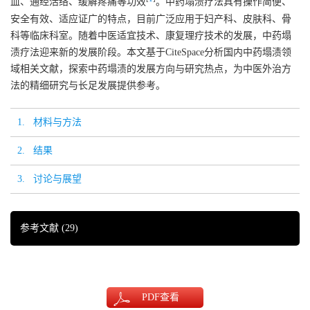
血、通经活络、缓解疼痛等功效
。中药塌渍疗法具有操作简便、
安全有效、适应证广的特点，目前广泛应用于妇产科、皮肤科、骨
科等临床科室。随着中医适宜技术、康复理疗技术的发展，中药塌
渍疗法迎来新的发展阶段。本文基于CiteSpace分析国内中药塌渍领
域相关文献，探索中药塌渍的发展方向与研究热点，为中医外治方
法的精细研究与长足发展提供参考。
1. 材料与方法
2. 结果
3. 讨论与展望
参考文献
(29)
PDF
查看