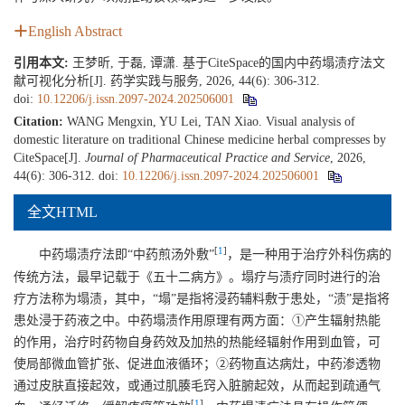
English Abstract
引用本文:
王梦昕, 于磊, 谭潇. 基于CiteSpace的国内中药塌渍疗法文
献可视化分析[J]. 药学实践与服务, 2026, 44(6): 306-312.
doi:
10.12206/j.issn.2097-2024.202506001
Citation:
WANG Mengxin, YU Lei, TAN Xiao. Visual analysis of
domestic literature on traditional Chinese medicine herbal compresses by
CiteSpace[J].
Journal of Pharmaceutical Practice and Service
, 2026,
44(6): 306-312.
doi:
10.12206/j.issn.2097-2024.202506001
全文HTML
[
1
]
中药塌渍疗法即“中药煎汤外敷”
，是一种用于治疗外科伤病的
传统方法，最早记载于《五十二病方》。塌疗与渍疗同时进行的治
疗方法称为塌渍，其中，“塌”是指将浸药辅料敷于患处，“渍”是指将
患处浸于药液之中。中药塌渍作用原理有两方面：①产生辐射热能
的作用，治疗时药物自身药效及加热的热能经辐射作用到血管，可
使局部微血管扩张、促进血液循环；②药物直达病灶，中药渗透物
通过皮肤直接起效，或通过肌腠毛窍入脏腑起效，从而起到疏通气
[
1
]