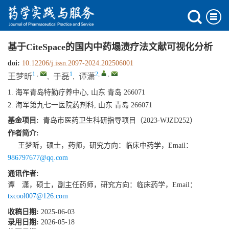
基于CiteSpace的国内中药塌渍疗法文献可视化分析
doi:
10.12206/j.issn.2097-2024.202506001
1
,
1
2
,
,
王梦昕
,
于磊
,
谭潇
1. 海军青岛特勤疗养中心, 山东 青岛 266071
2. 海军第九七一医院药剂科, 山东 青岛 266071
基金项目:
青岛市医药卫生科研指导项目（2023-WJZD252）
作者简介:
王梦昕，硕士，药师，研究方向：临床中药学，Email：
986797677@qq.com
通讯作者:
谭 潇，硕士，副主任药师，研究方向：临床药学，Email：
txcool007@126.com
收稿日期:
2025-06-03
录用日期:
2026-05-18