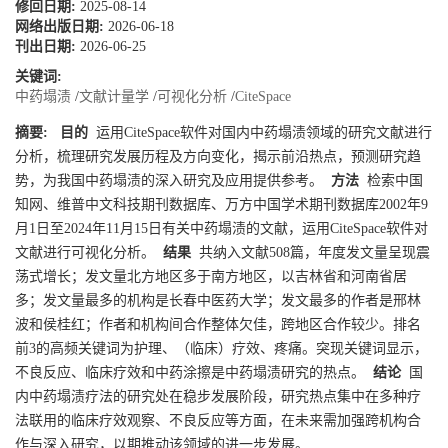
修回日期:
2025-08-14
网络出版日期:
2026-06-18
刊出日期:
2026-06-25
关键词:
中药塌渍
/
文献计量学
/
可视化分析
/
CiteSpace
摘要:
目的
运用CiteSpace软件对国内中药塌渍领域的研究文献进行
分析，梳理研究发展历程及方向变化，揭示前沿热点，预测研究趋
势，为我国中药塌渍的深入研究及应用提供参考。
方法
检索中国
知网、维普中文科技期刊数据库、万方中国学术期刊数据库2002年9
月1日至2024年11月15日有关中药塌渍的文献，运用CiteSpace软件对
文献进行可视化分析。
结果
共纳入文献508篇，年度发文量呈现震
荡式增长；发文量北方地区多于南方地区，以吉林省和河南省居
多；发文量最多的机构是长春中医药大学；发文最多的作者是邢林
波和侯桂红；作者和机构间合作整体欠佳，跨地区合作较少。排名
前3的高频关键词为护理、（临床）疗效、疼痛。突现关键词显示，
不良反应、临床疗效和中药涂擦是中药塌渍研究的热点。
结论
国
内中药塌渍疗法的研究处在稳步发展阶段，研究热点集中在多种疗
法联用的临床疗效观察、不良反应等方面，在未来需加强跨机构合
作与深入研究，以期推动该领域的进一步发展。