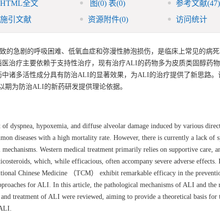
HTML全文
图
(0)
表
(0)
参考文献
(47)
施引文献
资源附件
(0)
访问统计
导致的急剧的呼吸困难、低氧血症和弥漫性肺泡损伤，是临床上常见的病死
医治疗主要依赖于支持性治疗，现有治疗ALI的药物多为皮质类固醇药
中诸多活性成分具有防治ALI的显著效果，为ALI的治疗提供了新思路。
，以期为防治ALI的新药研发提供理论依据。
 of dyspnea, hypoxemia, and diffuse alveolar damage induced by various direc
mmon diseases with a high mortality rate. However, there is currently a lack of s
al mechanisms. Western medical treatment primarily relies on supportive care, a
icosteroids, which, while efficacious, often accompany severe adverse effects.
ditional Chinese Medicine （TCM） exhibit remarkable efficacy in the preventi
pproaches for ALI. In this article, the pathological mechanisms of ALI and the 
d treatment of ALI were reviewed, aiming to provide a theoretical basis for 
 ALI.