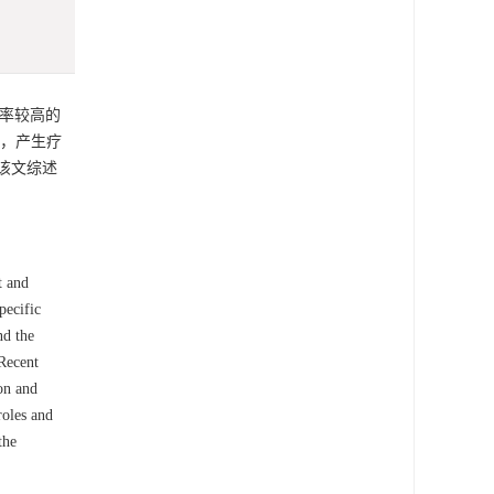
率较高的
物，产生疗
该文综述
t and
pecific
nd the
 Recent
on and
roles and
the