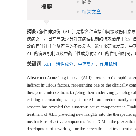
摘要
摘要
相关文章
摘要:
急性肺损伤（ALI）是指各种直接和间接致伤因素
疾病之一。目前尚缺少针对其病理机制的特效治疗手段，西
效的同时往往伴随严重的不良反应。近年来研究发现，中药
ALI的病理机制以及中药活性成分防治ALI的作用和机制
关键词:
ALI
/
活性成分
/
中药复方
/
作用机制
Abstract:
Acute lung injury （ALI） refers to the rapid onset
indirect injurious factors, representing one of the clinically co
therapeutic interventions targeting their underlying pathologic
existing pharmacological agents for ALI are predominantly cort
research has revealed that numerous active components in Tra
treatment of ALI, providing new insights into the therapeutic a
mechanisms of active components from TCM in the prevention an
development of new drugs for the prevention and treatment of