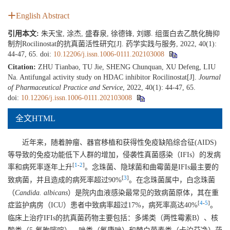
English Abstract
引用本文:
朱天宝, 涂杰, 盛春泉, 徐德锋, 刘娜. 组蛋白去乙酰化酶抑
制剂Rocilinostat的抗真菌活性研究[J]. 药学实践与服务, 2022, 40(1):
44-47, 65.
doi:
10.12206/j.issn.1006-0111.202103008
Citation:
ZHU Tianbao, TU Jie, SHENG Chunquan, XU Defeng, LIU
Na. Antifungal activity study on HDAC inhibitor Rocilinostat[J].
Journal
of Pharmaceutical Practice and Service
, 2022, 40(1): 44-47, 65.
doi:
10.12206/j.issn.1006-0111.202103008
全文HTML
近年来，随着肿瘤、器官移植和获得性免疫缺陷综合征(AIDS)
等导致的免疫功能低下人群的增加，侵袭性真菌感染（IFIs）的发病
[
1
-
2
]
率和病死率逐年上升
。念珠菌、隐球菌和曲霉菌是IFIs最主要的
[
3
]
致病菌，并且造成的病死率超过90%
。在念珠菌属中，白念珠菌
（
Candida. albicans
）是院内血液感染最常见的致病菌原体，其在重
[
4
-
5
]
症监护病房（ICU）患者中致病率超过17%，病死率高达40%
。
临床上治疗IFIs的抗真菌药物主要包括：多烯类（两性霉素B）、核