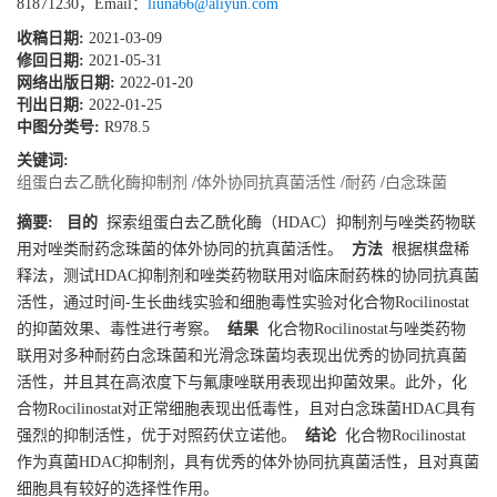
81871230，Email：
liuna66@aliyun.com
收稿日期:
2021-03-09
修回日期:
2021-05-31
网络出版日期:
2022-01-20
刊出日期:
2022-01-25
中图分类号:
R978.5
关键词:
组蛋白去乙酰化酶抑制剂
/
体外协同抗真菌活性
/
耐药
/
白念珠菌
摘要:
目的
探索组蛋白去乙酰化酶（HDAC）抑制剂与唑类药物联
用对唑类耐药念珠菌的体外协同的抗真菌活性。
方法
根据棋盘稀
释法，测试HDAC抑制剂和唑类药物联用对临床耐药株的协同抗真菌
活性，通过时间-生长曲线实验和细胞毒性实验对化合物Rocilinostat
的抑菌效果、毒性进行考察。
结果
化合物Rocilinostat与唑类药物
联用对多种耐药白念珠菌和光滑念珠菌均表现出优秀的协同抗真菌
活性，并且其在高浓度下与氟康唑联用表现出抑菌效果。此外，化
合物Rocilinostat对正常细胞表现出低毒性，且对白念珠菌HDAC具有
强烈的抑制活性，优于对照药伏立诺他。
结论
化合物Rocilinostat
作为真菌HDAC抑制剂，具有优秀的体外协同抗真菌活性，且对真菌
细胞具有较好的选择性作用。