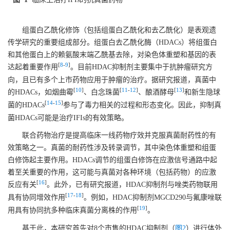
组蛋白乙酰化修饰（包括组蛋白乙酰化和去乙酰化）是表观遗
传学研究的重要组成部分。组蛋白去乙酰化酶（HDACs）将组蛋白
和其他蛋白上的赖氨酸末端乙酰基去除，对染色体重塑和基因的表
[
8
-
9
]
达起着重要作用
。目前HDAC抑制剂主要集中于抗肿瘤研究方
向，且已有多个上市药物应用于肿瘤的治疗。据研究报道，真菌中
[
10
]
[
11
-
12
]
[
13
]
的HDACs，如烟曲霉
、白念珠菌
、酿酒酵母
和新生隐球
[
14
-
15
]
菌的HDACs
参与了毒力相关的过程和形态变化。因此，抑制真
菌HDACs可能是治疗IFIs的有效策略。
联合药物治疗是提高临床一线药物疗效并克服真菌耐药性的有
效策略之一。真菌的耐药性涉及转录调节，其中染色体重塑和组蛋
白修饰起主要作用。HDACs调节的组蛋白修饰在应激信号通路中起
着至关重要的作用，这可能与真菌对各种环境（包括药物）的应激
[
16
]
反应有关
。此外，已有研究报道，HDAC抑制剂与唑类药物联用
[
17
-
18
]
具有协同增效作用
。例如，HDAC抑制剂MGCD290与氟康唑联
[
19
]
用具有协同抗多种临床真菌分离株的作用
。
基于此，本研究首先对8个市售的HDAC抑制剂（
图2
）进行体外