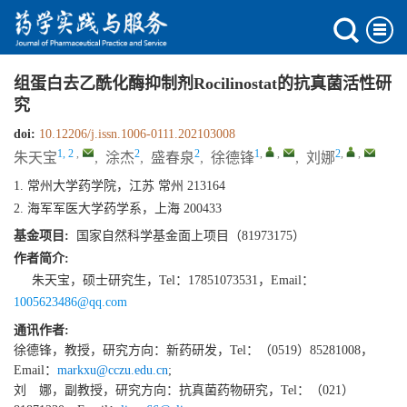
组蛋白去乙酰化酶抑制剂Rocilinostat的抗真菌活性研
究
doi:
10.12206/j.issn.1006-0111.202103008
1, 2
,
2
2
1
,
,
2
,
,
朱天宝
,
涂杰
,
盛春泉
,
徐德锋
,
刘娜
1. 常州大学药学院，江苏 常州 213164
2. 海军军医大学药学系，上海 200433
基金项目:
国家自然科学基金面上项目（81973175）
作者简介:
朱天宝，硕士研究生，Tel：17851073531，Email：
1005623486@qq.com
通讯作者:
徐德锋，教授，研究方向：新药研发，Tel：（0519）85281008，
Email：
markxu@cczu.edu.cn
;
刘 娜，副教授，研究方向：抗真菌药物研究，Tel：（021）