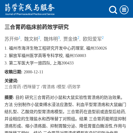
三合胃药临床前药效学研究
1
2
3
2
2
苏开仲
,
魏文树
,
魏炜明
,
贾金焕
,
欧阳爱军
1. 福州市海洋生物工程研究开发中心药理室, 福州350026
2. 解放军福州医学高等专科学校, 福州350003
3. 第二军医大学一旅四队, 上海200433
收稿日期:
2000-12-11
关键词:
三合胃药
/
西咪替丁
/
胃溃疡
/
模型
/
药效学
摘要:
目的 研究三合胃药对小鼠和大鼠实验性胃溃疡的防治效果。
方法 分别制作小鼠束缚水浸法应激型、利血平型胃溃疡和大鼠幽门
结扎型、乙酸烧灼型胃溃疡模型。三合胃药在造型前或造型后给药,
并设相应的生理盐水和西咪替丁对照组。结果 三合胃药能明显抑制
溃疡形成、缩小溃疡面、抑制胃酸分泌、降低胃蛋白酶活性,作用与