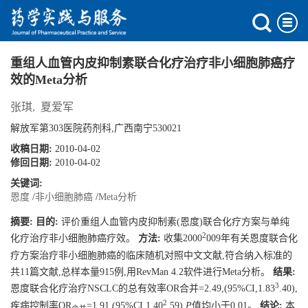
重组人血管内皮抑制素联合化疗治疗非小细胞肺癌疗
效的Meta分析
张琪
,
夏爱军
解放军第303医院药剂科,广西南宁530021
收稿日期:
2010-04-02
修回日期:
2010-04-02
关键词:
恩度
/
非小细胞肺癌
/
Meta分析
摘要:
目的:
评价重组人血管内皮抑制素(恩度)联合化疗方案与单纯
2
化疗治疗非小细胞肺癌疗效。
方法:
收集2000
009年有关恩度联合化
疗方案治疗非小细胞肺癌的临床随机对照中文文献,符合纳入标准的
共11篇文献,总样本量915例,用RevMan 4.2软件进行Meta分析。
结果:
3
恩度联合化疗治疗NSCLC的总有效率OR合并=2.49,(95%CI,1.83
.40),
2
疾病控制率OR
=1.91,(95%CI,1.40
.59),
P
值均小于0.01。
结论:
本