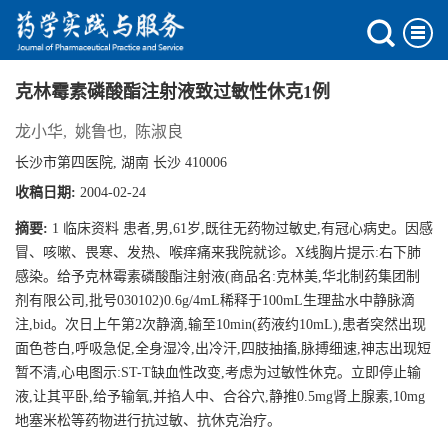
克林霉素磷酸酯注射液致过敏性休克1例
龙小华
,
姚鲁也
,
陈淑良
长沙市第四医院, 湖南 长沙 410006
收稿日期:
2004-02-24
摘要:
1 临床资料 患者,男,61岁,既往无药物过敏史,有冠心病史。因感
冒、咳嗽、畏寒、发热、喉痒痛来我院就诊。X线胸片提示:右下肺
感染。给予克林霉素磷酸酯注射液(商品名:克林美,华北制药集团制
剂有限公司,批号030102)0.6g/4mL稀释于100mL生理盐水中静脉滴
注,bid。次日上午第2次静滴,输至10min(药液约10mL),患者突然出现
面色苍白,呼吸急促,全身湿冷,出冷汗,四肢抽搐,脉搏细速,神志出现短
暂不清,心电图示:ST-T缺血性改变,考虑为过敏性休克。立即停止输
液,让其平卧,给予输氧,并掐人中、合谷穴,静推0.5mg肾上腺素,10mg
地塞米松等药物进行抗过敏、抗休克治疗。