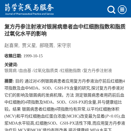
复方丹参注射液对银屑病患者血中红细胞指数和脂质
过氧化水平的影响
赵喜荣
,
贾义星
,
郝晓菁
,
宋守宗
收稿日期:
1999-10-15
关键词:
银屑病
/
血由基
/
过氧化脂质类
/
红细胞指数
/
复方丹参注射液
摘要:
目的 通过对45例银屑病患者应用复方丹参液治疗前后红细胞4
项指数及血中MDA、SOD、GSH-PX含量的研究,探讨复方丹参液对
它们的影响及银屑病的发病机理。方法 测定银屑病患者用药前后血
中红细胞的4项指数及MDA、SOD、GSH-PX的含量,并与健康组比
较。结果 银屑病患者红细胞4项指数均有异常,以平均红细胞体积
(MCV)和平均红细胞血红蛋白浓度(MCHC)改变最为显着(
P
<0.05);血
浆MDA水平较高,红细胞SOD、GSH-PX活性下降,而应用复方丹参液
治疗后,MCV和MCHC值均有所改善,接近健康组;MDA水平下