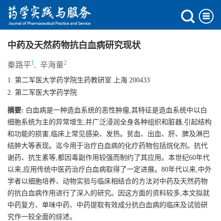
中药及天然药物抗白血病研究现状
1
2
秦路平
,
辛海量
1. 第二军医大学药学院生药教研室 上海 200433
2. 第二军医大学药学院
摘要:
白血病是一种造血系统的恶性肿瘤,其特征是造血系统中以白
细胞系统为主的异常增生,并广泛浸润全身各种组织和脏器,引起结构
和功能的损害,临床上常见感染、发热。贫血、出血、肝、脾及淋巴
结肿大等表现。迄今用于治疗白血病的化疗药物包括烷化剂。抗代
谢药、抗生素等,都因毒副作用较强而制约了其应用。本世纪60年代
以来,应用传统中医药治疗白血病取得了一定进展。80年代以来,中外
学者以细胞培养、动物实验与临床相结合的方法对中药及天然药物
的抗白血病作用进行了深入的研究。因这方面的资料较多,本文拟就
中药复方、单味中药、中药提取有效成分抗白血病的临床及试验研
究作一较全面的综述。