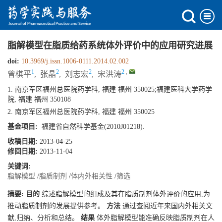
脂解模型在脂质给药系统体外评价中的应用研究进展
doi:
10.3969/j.issn.1006-0111.2014.02.002
1
2
2
2
,
曾棋平
,
张晶
,
刘志宏
,
宋洪涛
1. 南京军区福州总医院药学科, 福建 福州 350025;福建医科大学药学
院, 福建 福州 350108
2. 南京军区福州总医院药学科, 福建 福州 350025
基金项目:
福建省自然科学基金(2010J01218).
收稿日期:
2013-04-25
修回日期:
2013-11-04
关键词:
脂解模型
/
脂质制剂
/
体内外相关性
/
筛选
摘要:
目的
综述脂解模型的组成及其在脂质制剂体外评价的应用,为
推动脂质制剂的发展提供参考。
方法
通过查阅近年来国内外相关文
献,归纳、分析和总结。
结果
体外脂解模型能准确反映脂质制剂在人