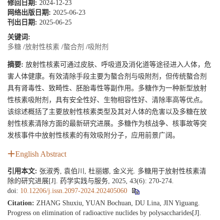
修回日期:
2024-12-23
网络出版日期:
2025-06-23
刊出日期:
2025-06-25
关键词:
多糖
/
放射性核素
/
螯合剂
/
吸附剂
摘要:
放射性核素可通过皮肤、呼吸道及消化道等途径进入人体，危
害人体健康。有效清除手段主要为螯合剂与吸附剂，但传统螯合剂
具有肾毒性、致畸性、胚胎毒性等副作用。多糖作为一种新型放射
性核素吸附剂，具有安全性好、生物相容性好、清除率高等优点。
该综述概括了主要放射性核素类型及其对人体的危害以及多糖在放
射性核素清除方面的最新研究进展。多糖作为核战争、核事故等突
发核事件中放射性核素的有效吸附分子，应用前景广阔。
English Abstract
引用本文:
张淑秀, 袁伯川, 杜丽娜, 金义光. 多糖用于放射性核素清
除的研究进展[J]. 药学实践与服务, 2025, 43(6): 270-274.
doi:
10.12206/j.issn.2097-2024.202405060
Citation:
ZHANG Shuxiu, YUAN Bochuan, DU Lina, JIN Yiguang.
Progress on elimination of radioactive nuclides by polysaccharides[J].