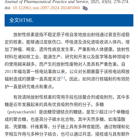
Journal of Pharmaceutical Practice and Service
, 2025, 43(6): 270-274.
doi:
10.12206/j.issn.2097-2024.202405060
全文HTML
放射性核素是指不稳定原子核自发地放出射线通过衰变形成稳
定的核素，能够通过皮肤伤口、呼吸道及消化道吸收进入体内，增
加了肿瘤、畸变、遗传性病变发生率，严重影响人体健康。放射性
材料在诸如核工业、能源生产、研究和开发以及医学等各种领域中
的使用越来越多，而产生的放射性废物对人类具有严重危害。自
2011年福岛第一核电站事故以来，公众对长期暴露于该核电站释放
[
1
]
辐射造成的健康一直高度关注
。因此，如何进行核辐射的有效防
护一直是研究难点和重点。
有效清除放射性核素的常用手段包括螯合剂或吸附剂，其中多
糖是近年发展起来的具有优良吸附作用的分子。多糖
（polysaccharide）是由糖苷键结合的糖链，是至少超过10个单糖组
成的聚合糖，也是高分子碳水化合物。其中天然多糖，如海藻酸
盐、壳聚糖、纤维素等，分子链上具有多种官能团，通过物理和化
学相互作用与多种分子结合，也可以通过共混、接枝或与具有额外