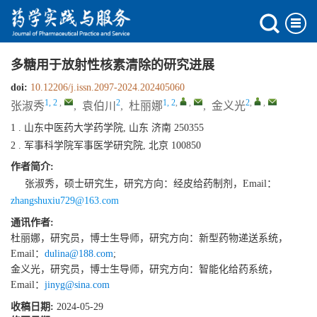
多糖用于放射性核素清除的研究进展
doi:
10.12206/j.issn.2097-2024.202405060
1, 2
,
2
1, 2
,
,
2
,
,
张淑秀
,
袁伯川
,
杜丽娜
,
金义光
1 . 山东中医药大学药学院, 山东 济南 250355
2 . 军事科学院军事医学研究院, 北京 100850
作者简介:
张淑秀，硕士研究生，研究方向：经皮给药制剂，Email：
zhangshuxiu729@163.com
通讯作者:
杜丽娜，研究员，博士生导师，研究方向：新型药物递送系统，
Email：
dulina@188.com
;
金义光，研究员，博士生导师，研究方向：智能化给药系统，
Email：
jinyg@sina.com
收稿日期:
2024-05-29