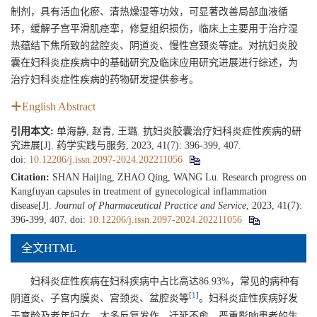
制剂，具有活血化瘀、清热燥湿等功效，可显著改善局部血液循
环，缓解子宫平滑肌痉挛，修复组织损伤，临床上主要用于治疗湿
热蕴结下焦所致的盆腔炎、阴道炎、慢性宫颈炎等症。对抗妇炎胶
囊在妇科炎症疾病中的基础研究及临床应用研究进展进行综述，为
治疗妇科炎症性疾病的药物研发提供参考。
English Abstract
引用本文:
单海静, 赵青, 王璐. 抗妇炎胶囊治疗妇科炎症性疾病的研
究进展[J]. 药学实践与服务, 2023, 41(7): 396-399, 407.
doi:
10.12206/j.issn.2097-2024.202211056
Citation:
SHAN Haijing, ZHAO Qing, WANG Lu. Research progress on
Kangfuyan capsules in treatment of gynecological inflammation
disease[J].
Journal of Pharmaceutical Practice and Service
, 2023, 41(7):
396-399, 407.
doi:
10.12206/j.issn.2097-2024.202211056
全文HTML
妇科炎症性疾病在妇科疾病中占比高达86.93%，常见的病种有
[
1
]
阴道炎、子宫内膜炎、宫颈炎、盆腔炎等
。妇科炎症性疾病好发
于育龄及老年妇女，大多反复发作、迁延不愈，严重影响患者的生