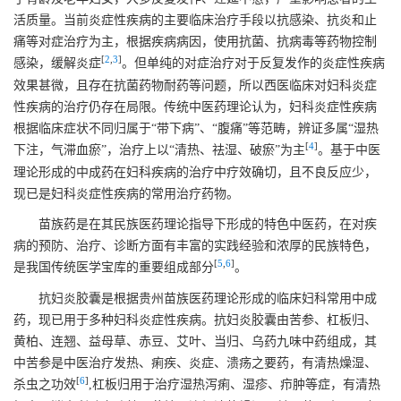
活质量。当前炎症性疾病的主要临床治疗手段以抗感染、抗炎和止
痛等对症治疗为主，根据疾病病因，使用抗菌、抗病毒等药物控制
[
2
,
3
]
感染，缓解炎症
。但单纯的对症治疗对于反复发作的炎症性疾病
效果甚微，且存在抗菌药物耐药等问题，所以西医临床对妇科炎症
性疾病的治疗仍存在局限。传统中医药理论认为，妇科炎症性疾病
根据临床症状不同归属于“带下病”、“腹痛”等范畴，辨证多属“湿热
[
4
]
下注，气滞血瘀”，治疗上以“清热、祛湿、破瘀”为主
。基于中医
理论形成的中成药在妇科疾病的治疗中疗效确切，且不良反应少，
现已是妇科炎症性疾病的常用治疗药物。
苗族药是在其民族医药理论指导下形成的特色中医药，在对疾
病的预防、治疗、诊断方面有丰富的实践经验和浓厚的民族特色，
[
5
,
6
]
是我国传统医学宝库的重要组成部分
。
抗妇炎胶囊是根据贵州苗族医药理论形成的临床妇科常用中成
药，现已用于多种妇科炎症性疾病。抗妇炎胶囊由苦参、杠板归、
黄柏、连翘、益母草、赤豆、艾叶、当归、乌药九味中药组成，其
中苦参是中医治疗发热、痢疾、炎症、溃疡之要药，有清热燥湿、
[
6
]
杀虫之功效
,杠板归用于治疗湿热泻痢、湿疹、疖肿等症，有清热