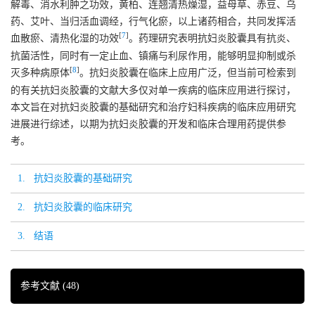
解毒、消水利肿之功效，黄柏、连翘清热燥湿，益母草、赤豆、乌
药、艾叶、当归活血调经，行气化瘀，以上诸药相合，共同发挥活
[
7
]
血散瘀、清热化湿的功效
。药理研究表明抗妇炎胶囊具有抗炎、
抗菌活性，同时有一定止血、镇痛与利尿作用，能够明显抑制或杀
[
8
]
灭多种病原体
。抗妇炎胶囊在临床上应用广泛，但当前可检索到
的有关抗妇炎胶囊的文献大多仅对单一疾病的临床应用进行探讨，
本文旨在对抗妇炎胶囊的基础研究和治疗妇科疾病的临床应用研究
进展进行综述，以期为抗妇炎胶囊的开发和临床合理用药提供参
考。
1. 抗妇炎胶囊的基础研究
2. 抗妇炎胶囊的临床研究
3. 结语
参考文献
(48)