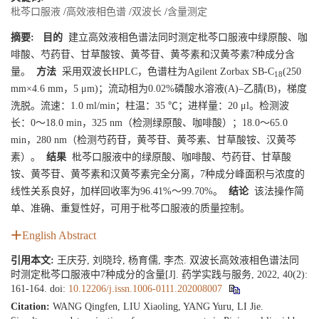
枇芩口服液
/
高效液相色谱
/
双波长
/
含量测定
摘要:
目的
建立高效液相色谱法同时测定枇芩口服液中绿原酸、咖
啡酸、芍药苷、甘草酸铵、黄芩苷、黄芩素和汉黄芩素7种成分含
量。
方法
采用双波长HPLC，色谱柱为Agilent Zorbax SB-C
(250
18
mm×4.6 mm，5 μm)；流动相为0.02%磷酸水溶液(A)–乙腈(B)，梯度
洗脱。流速：1.0 ml/min；柱温：35 ℃；进样量：20 μl。检测波
长：0～18.0 min，325 nm（检测绿原酸、咖啡酸）；18.0～65.0
min，280 nm（检测芍药苷，黄芩苷、黄芩素、甘草酸铵、汉黄芩
素）。
结果
枇芩口服液中的绿原酸、咖啡酸、芍药苷、甘草酸
铵、黄芩苷、黄芩素和汉黄芩素完全分离，7种成分峰面积与浓度的
线性关系良好，加样回收率为96.41%～99.70%。
结论
该法操作简
单、准确、重复性好，可用于枇芩口服液的质量控制。
English Abstract
引用本文:
王庆芬, 刘晓玲, 杨育儒, 李杰. 双波长高效液相色谱法同
时测定枇芩口服液中7种成分的含量[J]. 药学实践与服务, 2022, 40(2):
161-164.
doi:
10.12206/j.issn.1006-0111.202008007
Citation:
WANG Qingfen, LIU Xiaoling, YANG Yuru, LI Jie.