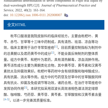
Simultaneous determination of seven components in Piqin oral liquid by
dual-wavelength HPLC[J].
Journal of Pharmaceutical Practice and
Service
, 2022, 40(2): 161-164.
doi:
10.12206/j.issn.1006-0111.202008007
全文HTML
枇芩口服液是我院皮肤科的临床经验方，主要由枇杷叶、黄
芩、赤芍、甘草等十三味中药制成，具有清热、祛湿、凉血等功
[
1
]
效，临床主要用于治疗寻常型痤疮
。目前质量控制指标为制剂中
[
2
]
的总黄酮以及君药黄芩中的成分
，不能全面反映制剂的整体质
量。组方中黄芩、枇杷叶为君药，具有清热解毒，凉血消肿作用。
黄芩活性成分主要为黄酮类化合物，其中黄芩苷、黄芩素和汉黄芩
素抗炎及抑菌效果好。枇杷叶等药材中含有绿原酸和咖啡酸成分，
具有抗菌、消炎等作用。组方中的芍药苷及甘草中的甘草酸胺同样
具有抗炎、抑菌及免疫调节等功效，诸药合用，在治疗寻常痤疮中
[
3
]
发挥协同作用
。本研究拟采用双波长高效液相色谱法测定绿原
酸、咖啡酸、芍药苷、黄芩苷、黄芩素、甘草酸铵和汉黄芩素含量
[
4
-
5
]
，以进一步完善其质量标准。