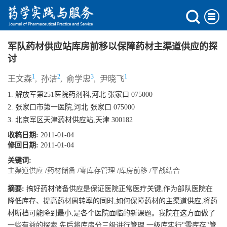
军队药材供应站库房前移以保障药材主渠道供应的探
讨
1
2
3
1
王文森
,
孙洁
,
俞学忠
,
尹晓飞
1. 解放军第251医院药剂科,河北 张家口 075000
2. 张家口市第一医院,河北 张家口 075000
3. 北京军区天津药材供应站,天津 300182
收稿日期:
2011-01-04
修回日期:
2011-01-04
关键词:
主渠道供应
/
药材储备
/
零库存管理
/
库房前移
/
平战结合
摘要:
搞好药材储备供应是保证医院正常医疗关键,作为部队医院在
降低库存、提高药材周转率的同时,如何保障药材的主渠道供应,将药
材断档可能降到最小,是各个医院面临的新课题。我院在这方面做了
一些有益的探索,先后将库房分三级进行管理,一级库实行"零库存"管