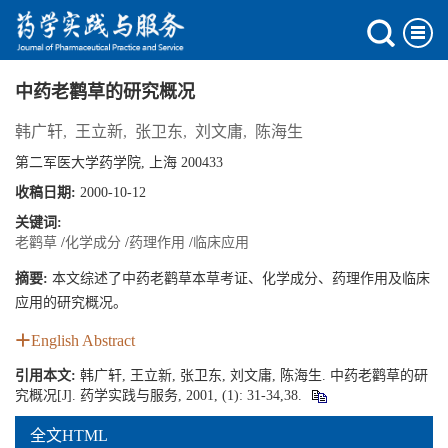
中药老鹳草的研究概况
韩广轩
,
王立新
,
张卫东
,
刘文庸
,
陈海生
第二军医大学药学院, 上海 200433
收稿日期:
2000-10-12
关键词:
老鹳草
/
化学成分
/
药理作用
/
临床应用
摘要:
本文综述了中药老鹳草本草考证、化学成分、药理作用及临床
应用的研究概况。
English Abstract
引用本文:
韩广轩, 王立新, 张卫东, 刘文庸, 陈海生. 中药老鹳草的研
究概况[J]. 药学实践与服务, 2001, (1): 31-34,38.
全文HTML