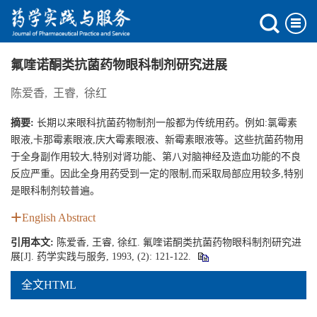
氟喹诺酮类抗菌药物眼科制剂研究进展
陈爱香
,
王睿
,
徐红
摘要:
长期以来眼科抗菌药物制剂一般都为传统用药。例如:氯霉素
眼液,卡那霉素眼液,庆大霉素眼液、新霉素眼液等。这些抗菌药物用
于全身副作用较大,特别对肾功能、第八对脑神经及造血功能的不良
反应严重。因此全身用药受到一定的限制,而采取局部应用较多,特别
是眼科制剂较普遍。
English Abstract
引用本文:
陈爱香, 王睿, 徐红. 氟喹诺酮类抗菌药物眼科制剂研究进
展[J]. 药学实践与服务, 1993, (2): 121-122.
全文HTML