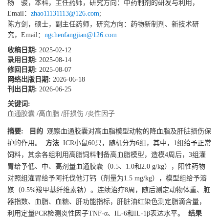
杨 骏，本科，主任药师，研究方向：中药制剂的研发与利用，
Email：
zhao11131113@126.com
;
陈方剑，硕士，副主任药师，研究方向：药物新制剂、新技术研
究，Email：
ngchenfangjian@126.com
收稿日期:
2025-02-12
录用日期:
2025-08-14
修回日期:
2025-08-07
网络出版日期:
2026-06-18
刊出日期:
2026-06-25
关键词:
血通胶囊
/
高血脂
/
肝损伤
/
炎性因子
摘要:
目的
观察血通胶囊对高血脂模型动物的降血脂及肝脏损伤保
护的作用。
方法
ICR小鼠60只，随机分为6组，其中，1组给予正常
饲料，其余各组利用高脂饲料制备高血脂模型，造模4周后，3组灌
胃给予低、中、高剂量血通胶囊（0.5、1.0和2.0 g/kg），阳性药物
对照组灌胃给予阿托伐他汀钙（剂量为1.5 mg/kg），模型组给予溶
媒（0.5%羧甲基纤维素钠）。连续治疗8周，随后测定动物体重、脏
器指数、血脂、血糖、肝功能指标，肝脏油红染色测定脂滴含量，
利用定量PCR检测炎性因子TNF-α、IL-6和IL-1β表达水平。
结果