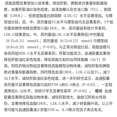
高脂造模显著增加小鼠体重，增加肝脏、脾脏绝对重量和脏器指
数，加重肝脏油红染色程度，血清血糖以及甘油三酯（TG）、胆固
醇（CHOL）、低密度脂蛋白胆固醇（LDL-C）水平显著增加。与模
型组比较，低、中、高剂量组TG水平与模型组均无显著差异。3个组
剂量依赖性地降低模型小鼠CHOL，中、高剂量组有统计学差异。
LDL-C结果类似，中、高剂量组LDL-C水平显著降低[中剂量组
（0.55±0.21） mmol/L；高剂量组（0.52±0.22） mmol/L与模型组
（0.81±0.29） mmol/L，
P
<0.05]。与正常对照组比较，高脂造模与
各给药组HDL-C水平无显著差异。肝脏功能显示，血通胶囊显著地
降低肝脏油红染色程度，降低高脂引起的谷丙转氨酶（ALT）升
高。阳性药物对照组显著降低高脂模型动物体重，减轻肝脏和脾脏
绝对重量和脏器指数，同时降低血清CHOL、LDL-C以及TG，减少
ALT水平，减轻肝脏油红染色程度。进一步的研究显示，血通胶囊
高剂量可显著降低高脂引起的TNF-α和IL-6表达（
P
<0.05），一定程
度降低IL-1β水平，但统计学无显著性差异（
P
>0.05）。
结论
血通
胶囊显著降低高脂动物体重，减轻肝脏增大、脂肪沉积和炎性损
伤，显著地降低血脂CHOL、LDL-C水平，减少转氨酶升高。以上作
用可能与血通胶囊减少肝脏TNF-α、IL-6等炎性因子表达有关。