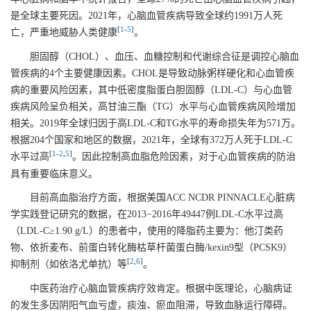
是全球主要死因。2021年，心脑血管疾病导致全球约
1991
万人死
[
1
-
5
]
亡，严重地威胁人类健康
。
胆固醇（CHOL）、血压、血糖控制和代谢综合征是调控心脑血
管疾病的4个主要健康因素。CHOL是导致动脉粥样硬化和心血管疾
病的重要风险因素，其中低密度脂蛋白胆固醇（LDL-C）与心血管
疾病风险呈负相关，高甘油三酯（TG）水平与心血管疾病风险增加
相关。2019年全球归因于高LDL-C和TG水平的寿命损失年为571万。
根据204个国家和地区的数据，2021年，全球有372万人死于LDL-C
[
1
-
2
,
5
]
水平过高
。因此控制高血脂危险因素，对于心血管疾病的防治
具有重要临床意义。
目前高血脂治疗方面，根据美国ACC NCDR PINNACLE心脏病
学实践登记研究的数据，在2013−2016年
49447
例LDL-C水平过高
（LDL-C≥1.90 g/L）的患者中，使用的降脂药主要为：他汀类药
物、依折麦布、前蛋白转化酶枯草杆菌蛋白酶/kexin9型（PCSK9）
[
2
,
6
]
抑制剂（如依洛尤单抗）等
。
中医药治疗心脑血管疾病疗效肯定。根据中医理论，心脑病证
的发生多因阴阳气血亏虚，痰浊、瘀血阻滞，导致血脉运行障碍。