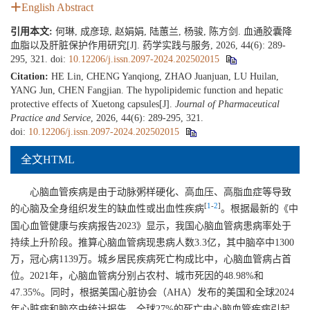
English Abstract
引用本文:
何琳, 成彦琼, 赵娟娟, 陆蕙兰, 杨骏, 陈方剑. 血通胶囊降
血脂以及肝脏保护作用研究[J]. 药学实践与服务, 2026, 44(6): 289-
295, 321.
doi:
10.12206/j.issn.2097-2024.202502015
Citation:
HE Lin, CHENG Yanqiong, ZHAO Juanjuan, LU Huilan,
YANG Jun, CHEN Fangjian. The hypolipidemic function and hepatic
protective effects of Xuetong capsules[J].
Journal of Pharmaceutical
Practice and Service
, 2026, 44(6): 289-295, 321.
doi:
10.12206/j.issn.2097-2024.202502015
全文HTML
心脑血管疾病是由于动脉粥样硬化、高血压、高脂血症等导致
[
1
-
2
]
的心脑及全身组织发生的缺血性或出血性疾病
。根据最新的《中
国心血管健康与疾病报告2023》显示，我国心脑血管病患病率处于
持续上升阶段。推算心脑血管病现患病人数3.3亿，其中脑卒中
1300
万，冠心病
1139
万。城乡居民疾病死亡构成比中，心脑血管病占首
位。2021年，心脑血管病分别占农村、城市死因的48.98%和
47.35%。同时，根据美国心脏协会（AHA）发布的美国和全球2024
年心脏病和脑卒中统计报告，全球27%的死亡由心脑血管疾病引起，