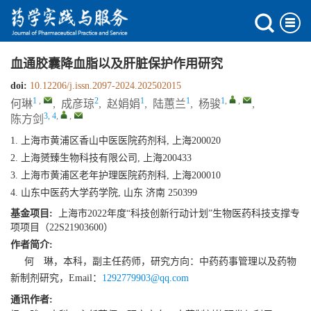
血通胶囊降血脂以及肝脏保护作用研究
doi:
10.12206/j.issn.2097-2024.202502015
1
,
2
1
1
1
,
,
何琳
,
成彦琼
,
赵娟娟
,
陆蕙兰
,
杨骏
,
3, 4
,
,
陈方剑
1. 上海市黄浦区香山中医医院药剂科, 上海200020
2. 上海赟臻生物科技有限公司, 上海200433
3. 上海市黄浦区老年护理医院药剂科, 上海200010
4. 山东中医药大学药学院, 山东 济南 250399
基金项目:
上海市2022年度“科技创新行动计划”生物医药科技支撑专
项项目（22S21903600）
作者简介:
何 琳，本科，副主任药师，研究方向：中药药事管理以及药物
新制剂研究，Email：
1292779903@qq.com
通讯作者: