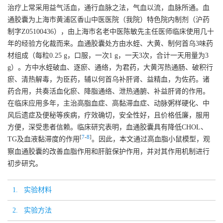
治疗上常采用益气活血，通行血脉之法，气血以流，血脉所通。血
通胶囊为上海市黄浦区香山中医医院（我院）特色院内制剂（沪药
制字Z05100436），由上海市名老中医陈敏先主任医师临床使用几十
年的经验方化裁而来。血通胶囊处方由水蛭、大黄、制何首乌3味药
材组成（每粒0.25 g，口服，一次1 g，一天3次，合计一天用量为3
g）。方中水蛭破血、逐瘀、通络，为君药，大黄泻热通肠、破积行
瘀、清热解毒，为臣药，辅以何首乌补肝肾、益精血，为佐药。诸
药合用，共奏活血化瘀、降脂通络、泄热通腑、补益肝肾的作用。
在临床应用多年，主治高脂血症、高黏滞血症、动脉粥样硬化、中
风后遗症及便秘等疾病，疗效确切，安全性好，且价格低廉，服用
方便，深受患者信赖。临床研究表明，血通胶囊具有降低CHOL、
[
7
-
8
]
TG及血液黏滞度的作用
。因此，本文通过高血脂小鼠模型，观
察血通胶囊的改善血脂作用和肝脏保护作用，并对其作用机制进行
初步研究。
1. 实验材料
2. 实验方法