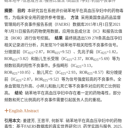
硝苯地平
/
信息成分法
/
报告比值法
/
高血压
/
孕妇
/
药品不良事件
摘要:
目的
本研究旨在系统评价硝苯地平在高血压孕妇中的药物毒
性，为临床安全用药提供参考借鉴。
方法
采用美国食品药品监督
管理局的不良事件报告系统（FAERS）数据库2015年1月1日至2021
年3月31日报告的药物使用数据，应用信息成分法（IC）和报告比值
法（ROR）进行信号挖掘。
结果
最终挑选出539 278条高血压孕妇
相关记录进行分析，共发现70个硝苯地平相关阳性不良事件信号。
分娩提前（IC
=2.87，ROR
=9.52）、先兆子痫（IC
=1.82，
025
025
025
ROR
=3.82）和胎儿生长受限（IC
=2.37，ROR
=5.69）等为
025
025
025
频数较高的阳性不良事件。多指畸形（IC
=3.13，
025
ROR
=10.05）、胎儿死亡（IC
=2.93，ROR
=8.57）和分娩提
025
025
025
前（IC
=2.87，ROR
=9.52）等为信号强度较高的不良事件。全
025
025
身血管阻力升高、小样儿和胎儿死亡等不良事件对应的死亡比例较
高。
结论
硝苯地平在高血压孕妇中存在着一定的药物毒性，部分
频数和死亡比例高的不良事件需要引起医务人员的重视。
English Abstract
引用本文:
姜建芳, 王思平, 何新军. 硝苯地平在高血压孕妇中的药物
毒性：基于FAERS数据库的真实世界研究[J]. 药学实践与服务, 2025,