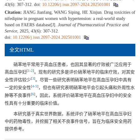
43(6): 307-312.
doi:
10.12206/j.issn.2097-2024.202501001
Citation:
JIANG Jianfang, WANG Siping, HE Xinjun. Drug toxicities of
nifedipine in pregnant women with hypertension: a real-world study
based on FAERS database[J].
Journal of Pharmaceutical Practice and
Service
, 2025, 43(6): 307-312.
doi:
10.12206/j.issn.2097-2024.202501001
全文HTML
硝苯地平常用于高血压患者，也因其显著的疗效被广泛应用于
[
1
-
2
]
高血压孕妇
。现有的研究多是评价硝苯地平的临床疗效，对其安
[
3
]
全性评估较少
。尽管一些研究表明硝苯地平在高血压孕妇中具有
[
4
-
5
]
一定的安全性
，但也有研究表明硝苯地平会引起头痛和外周性水
[
6
]
肿等不良事件
，因此，系统评价硝苯地平在高血压孕妇中的安全
性具有十分重要的临床价值。
本研究基于真实世界数据，系统评价了硝苯地平在高血压孕妇
中的药物毒性，并挖掘了相关不良事件信号，旨在为临床安全用药
提供参考。