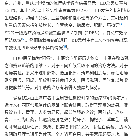
京、广州、重庆3个城市的流行病学调查结果显示，ED总患病率为
[
3
]
26.1%，其中40岁以上的男性患病率为40.2%
。ED发生的机制涉及
生理结构、神经内分泌、血管功能和性心理等多个方面，其引起和
[
4
]
加重的因素包括年龄增长、血管病变、糖尿病、肥胖、药物等
。
ED的一线治疗药物是磷酸二酯酶-5抑制剂（PDE5i），其总有效率
[
5
]
可达80%
。然而随着疾病的进程，ED患者中有11%～44%会出现
[
6
]
单独使用PDE5i效果不佳的情况
。
ED中医学称为“阳痿”，中医治疗阳痿历史悠久，中医在整体观
念和辨证论治的思维下，对于不同症候采取不同的治疗方法。对于
阳痿实证，多采用疏肝解郁、活血化瘀、清热利湿之法；虚证阳痿
则分阴虚、阳虚，阳虚则温补命门之火，阴虚滋阴，同时兼以脾虚
则健脾益气等。对阳痿的治疗有着得天独厚的优势。
健复饮是由上海市名中医周智恒教授创制的治疗ED的协定方，
近年来在西医常规治疗的基础上联合使用，取得了理想的效果。健
复饮方中，黄芪、人参为君药，起益气强心之效；西红花、毛冬
青、三七为臣药，起逐瘀通脉之效；蛇床子、枸杞子、淫羊藿、锁
阳补肾益阳为佐药；柴胡、枳实取“四逆”之义，配伍白蒺藜、熟地黄
滋阴疏肝理气通阳为使药。全方诸药合用，共奏荣筋起痿之功。临