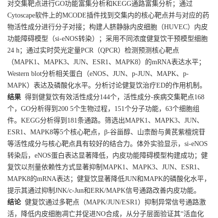
对交集靶点进行GO功能富集分析和KEGG通路富集分析；通过
Cytoscape软件上的MCODE插件找到交集内的核心靶点并与对应的药
物活性成分进行分子对接；构建人脐静脉内皮细胞（HUVEC）内皮
功能障碍模型（si-eNOS转染）；采用不同浓度健复饮干预模型细胞
24 h；通过实时荧光定量PCR（QPCR）检测预测核心靶点
（MAPK1、MAPK3、JUN、ESR1、MAPK8）的mRNA表达水平；
Western blot分析相关蛋白（eNOS、JUN、p-JUN、MAPK、p-
MAPK）表达及磷酸化水平。分析讨论健复饮治疗ED的作用机制。
结果
得到健复饮有效活性成分144个，活性成分-疾病交集靶点168
个，GO分析得到200 5个生物过程，151个分子功能，63个细胞组
件。KEGG分析得到181条通路。筛选出MAPK1、MAPK3、JUN、
ESR1、MAPK8等5个核心靶点，β-谷甾醇、山柰酚与黄芪紫檀烷苷
等活性成分与核心靶点具有较好的结合力。体外实验显示，si-eNOS
转染后，eNOS蛋白表达显著降低，内皮功能障碍模型构建成功；健
复饮以剂量依赖性方式显著抑制MAPK1、MAPK3、JUN、ESR1、
MAPK8的mRNA表达；健复饮显著降低JUN和MAPK的磷酸化水平，
提示其通过抑制JNK/c-Jun和ERK/MAPK信号通路改善内皮功能。
结论
健复饮通过多靶点（MAPK/JUN/ESR1）抑制异常信号通路激
活，降低内皮细胞凋亡并促进NO合成，从分子层面验证其“活血化