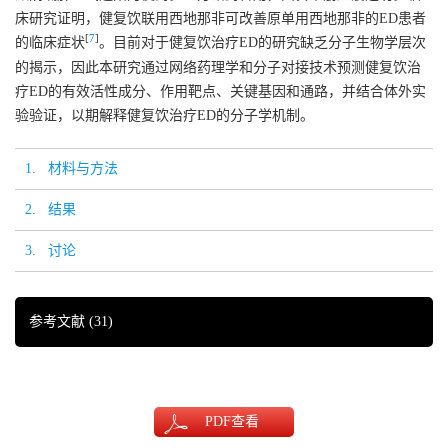
床研究证明，健复饮联用西地那非可改善原单用西地那非的ED患者
[
7
]
的临床症状
。目前对于健复饮治疗ED的研究缺乏分子生物学层次
的揭示，因此本研究通过网络药理学和分子对接技术预测健复饮治
疗ED的有效活性成分、作用靶点、关键基因和通路，并结合体外实
验验证，以期解释健复饮治疗ED的分子学机制。
1. 材料与方法
2. 结果
3. 讨论
参考文献
(31)
PDF
查看