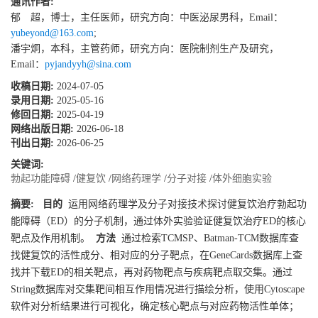
通讯作者:
郁 超，博士，主任医师，研究方向：中医泌尿男科，Email：
yubeyond@163.com
;
潘宇炯，本科，主管药师，研究方向：医院制剂生产及研究，
Email：
pyjandyyh@sina.com
收稿日期:
2024-07-05
录用日期:
2025-05-16
修回日期:
2025-04-19
网络出版日期:
2026-06-18
刊出日期:
2026-06-25
关键词:
勃起功能障碍
/
健复饮
/
网络药理学
/
分子对接
/
体外细胞实验
摘要:
目的
运用网络药理学及分子对接技术探讨健复饮治疗勃起功
能障碍（ED）的分子机制，通过体外实验验证健复饮治疗ED的核心
靶点及作用机制。
方法
通过检索TCMSP、Batman-TCM数据库查
找健复饮的活性成分、相对应的分子靶点，在GeneCards数据库上查
找并下载ED的相关靶点，再对药物靶点与疾病靶点取交集。通过
String数据库对交集靶间相互作用情况进行描绘分析，使用Cytoscape
软件对分析结果进行可视化，确定核心靶点与对应药物活性单体；