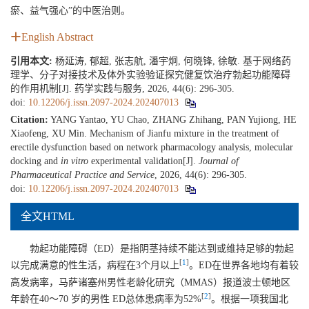
瘀、益气强心”的中医治则。
English Abstract
引用本文:
杨延涛, 郁超, 张志航, 潘宇炯, 何晓锋, 徐敏. 基于网络药
理学、分子对接技术及体外实验验证探究健复饮治疗勃起功能障碍
的作用机制[J]. 药学实践与服务, 2026, 44(6): 296-305.
doi:
10.12206/j.issn.2097-2024.202407013
Citation:
YANG Yantao, YU Chao, ZHANG Zhihang, PAN Yujiong, HE
Xiaofeng, XU Min. Mechanism of Jianfu mixture in the treatment of
erectile dysfunction based on network pharmacology analysis, molecular
docking and
in vitro
experimental validation[J].
Journal of
Pharmaceutical Practice and Service
, 2026, 44(6): 296-305.
doi:
10.12206/j.issn.2097-2024.202407013
全文HTML
勃起功能障碍（ED）是指阴茎持续不能达到或维持足够的勃起
[
1
]
以完成满意的性生活，病程在3个月以上
。ED在世界各地均有着较
高发病率，马萨诸塞州男性老龄化研究（MMAS）报道波士顿地区
[
2
]
年龄在40～70 岁的男性 ED总体患病率为52%
。根据一项我国北