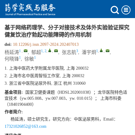
基于网络药理学、分子对接技术及体外实验验证探究
健复饮治疗勃起功能障碍的作用机制
doi:
10.12206/j.issn.2097-2024.202407013
1
,
1, 2
,
,
3
1
,
,
杨延涛
,
郁超
,
张志航
,
潘宇炯
,
1
1
何晓锋
,
徐敏
1. 上海中医药大学附属龙华医院, 上海 200032
2. 上海市名中医周智恒工作室, 上海 200032
3. 浙江省中医院泌尿外科, 浙江 杭州 310060
基金项目:
国家卫健委课题（HDSL202001038）；龙华医院特色适
宜技术（yw.005.008、yw.007.003、yw. 010.015）； 上海市科委
（18401904400）
作者简介:
杨延涛，硕士研究生，研究方向：中医泌尿男科，Email：
17321026852@163.com