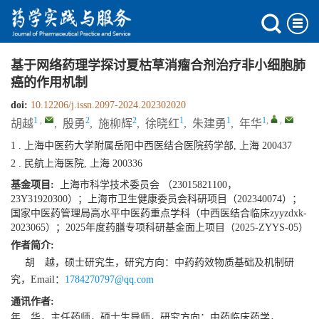
基于网络药理学探讨夏枯草消瘤合剂治疗非小细胞肺
癌的作用机制
doi:
10.12206/j.issn.2097-2024.202302020
1
,
2
2
1
1
1
,
,
胡越
,
殷勇
,
施柳辉
,
徐晓红
,
朱建勇
,
年华
1 . 上海中医药大学附属岳阳中西医结合医院药学部, 上海 200437
2 . 民航上海医院, 上海 200336
基金项目:
上海市科学技术委员会 （23015821100，
23Y31920300）；上海市卫生健康委员会科研项目（202340074）；
国家中医药管理局高水平中医药重点学科（中西医结合临床zyyzdxk-
2023065）；2025年度药膳专项科研基金面上项目（2025-ZYYS-05）
作者简介:
胡 越，硕士研究生，研究方向：中药药效物质基础及机制研
究，Email：
1784270797@qq.com
通讯作者:
年 华，主任药师，硕士生导师，研究方向：中药临床药学，