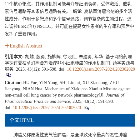
11个核心靶点，其作用机制可能与介导细胞衰老、受体激活、催乳
素信号通路等30条信号通路有关。
结论
夏枯草消瘤合剂的多个活
性成分，作用于多靶点和多个信号通路，调节复杂的生物过程，通
过调控ESR1治疗NSCLC，并可能在提高女性患者的生存率和预后中
发挥了重要作用。
English Abstract
引用本文:
胡越, 殷勇, 施柳辉, 徐晓红, 朱建勇, 年华. 基于网络药理
学探讨夏枯草消瘤合剂治疗非小细胞肺癌的作用机制[J]. 药学实践与
服务, 2025, 43(12): 591-598.
doi:
10.12206/j.issn.2097-2024.202302020
Citation:
HU Yue, YIN Yong, SHI Liuhui, XU Xiaohong, ZHU
Jianyong, NIAN Hua. Mechanism of Xiakucao Xiaoliu Mixture against
non-small cell lung cancer by network pharmacology[J].
Journal of
Pharmaceutical Practice and Service
, 2025, 43(12): 591-598.
doi:
10.12206/j.issn.2097-2024.202302020
全文HTML
肺癌又称原发性支气管肺癌，是全球致死率最高的恶性肿瘤