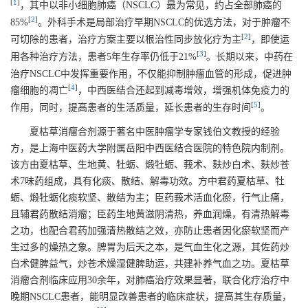
[
1
]
，其中以非小细胞肺癌（NSCLC）最为常见，约占全部肺癌的
[
2
]
85%
。外科手术是局部治疗早期NSCLC的优选方法，对于肿瘤不
[
2
]
可切除的患者，治疗方案主要以根治性同步放化疗为主
，即使运
[
3
]
用各种治疗方法，患者5年生存率仍低于21%
。长期以来，中药在
治疗NSCLC中发挥重要作用，不仅能抑制肿瘤血管的形成，促进肿
[
4
]
瘤细胞的凋亡
，中西医结合还起到减毒增效，增强机体免疫力的
[
5
]
作用，同时，提高患者的生活质量，延长患者的生存时间
。
夏枯草消瘤合剂源于著名中医肿瘤学专家钱伯文教授的经验
方，是上海中医药大学附属岳阳中西医结合医院的特色院内制剂。
该方由夏枯草、生地黄、牡蛎、煅牡蛎、莪术、麸炒白术、麸炒苍
术7味药组成，具有化痰、散结、解毒功效。方中君药夏枯草、牡
蛎、煅牡蛎化痰软坚、散结为主；臣药莪术活血化瘀，行气止痛，
且辅君药散结消瘤；臣药生地黄滋阴清热，养血润燥，有清热解毒
之功，也配合君药加强清热散结之效，亦防止患者因化瘀软坚而产
生过多的燥热之象。脾胃为后天之本，是气血生化之源，其佐药炒
白术健脾益气，炒苍术燥湿健脾助运，共建补养气血之功。夏枯草
消瘤合剂临床应用30余年，对肺癌治疗效果显著，联合化疗治疗中
晚期NSCLC患者，能明显改善患者的临床症状，提高其生存质量，