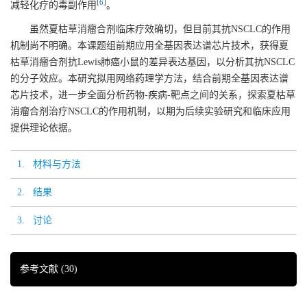
[
6
]
减轻化疗的毒副作用
。
虽然夏枯草消瘤合剂临床疗效确切，但目前其抗NSCLC的作用
机制尚不明确。本课题组前期应用全基因表达谱芯片技术，获得夏
枯草消瘤合剂抗Lewis肺癌小鼠的差异表达基因，以分析其抗NSCLC
的分子效应。本研究拟用网络药理学方法，结合前期全基因表达谱
芯片技术，进一步全面分析药物-疾病-靶点之间的关系，探索夏枯草
消瘤合剂治疗NSCLC的作用机制，以期为后续实验研究和临床应用
提供理论依据。
1. 材料与方法
2. 结果
3. 讨论
参考文献
(30)