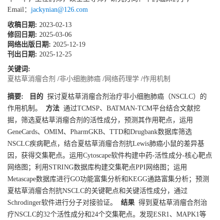
Email：
jackynian@126.com
收稿日期:
2023-02-13
修回日期:
2025-03-06
网络出版日期:
2025-12-19
刊出日期:
2025-12-25
关键词:
夏枯草消瘤合剂
/
非小细胞肺癌
/
网络药理学
/
作用机制
摘要:
目的
探讨夏枯草消瘤合剂治疗非小细胞肺癌（NSCLC）的
作用机制。
方法
通过TCMSP、BATMAN-TCM平台结合文献挖
掘，筛选夏枯草消瘤合剂的活性成分，预测其作用靶点，运用
GeneCards、OMIM、PharmGKB、TTD和Drugbank数据库筛选
NSCLC疾病靶点，结合夏枯草消瘤合剂抗Lewis肺癌小鼠的差异基
因，获得交集靶点。运用Cytoscape软件构建中药-活性成分-核心靶点
网络图；利用STRING数据库构建交集靶点PPI网络图；运用
Metascape数据库进行GO功能富集分析和KEGG通路富集分析；预测
夏枯草消瘤合剂抗NSCLC的关键靶点和关键活性成分，通过
Schrodinger软件进行分子对接验证。
结果
得到夏枯草消瘤合剂治
疗NSCLC的32个活性成分和24个交集靶点。发现ESR1、MAPK1等