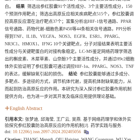
白。
结果
筛选出参红胶囊91个活性成分、3个主要活性成分，150
个预测作用靶点；筛选出高原反应相关疾病靶点515个，参红胶囊调
控高原反应潜在治疗靶点37个；富集分析出HIF-1信号通路、PPAR
信号通路、药物代谢-细胞色素P450等44条相关信号通路，PPI分析
得到TNF、IL1B、VEGFA、NOS3、EGFR、ESR1、PPARG、
NR3C1、HMOX1、IFNG 10个关键靶点，分子对接结果表明主要活
性成分与关键靶蛋白的对接构象稳定。LC-MS鉴定网络药理学筛选
出的槲皮素、木犀草素、山奈酚3个主要活性成分，并通过H9c2细胞
体外实验证明了参红胶囊可通过调控HIF-1α、PPARG、NOS3、TNF
的表达，缓解缺氧引起的损伤。
结论
参红胶囊能够通过多成分、
多靶点、多途径的方式，调节机体代谢，提高机体耐缺氧能力，从
而起到防治高原反应的作用。本研究为深入探讨参红胶囊作用机制
提供方向，也为进一步对其开发及临床应用提供理论基础。
English Abstract
引用本文:
张梦迪, 邱海莹, 王广云, 吴燕. 基于网络药理学和体外实
验探究参红胶囊防治高原反应的作用机制[J]. 药学实践与服务.
doi:
10.12206/j.issn.2097-2024.202405056
Citation:
ZHANG Mengdi, QIU Haiying, WANG Guangyun, WU Yan.