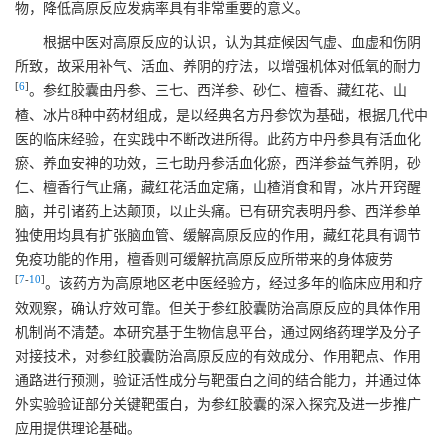
物，降低高原反应发病率具有非常重要的意义。
根据中医对高原反应的认识，认为其症候因气虚、血虚和伤阴
所致，故采用补气、活血、养阴的疗法，以增强机体对低氧的耐力
[
6
]
。参红胶囊由丹参、三七、西洋参、砂仁、檀香、藏红花、山
楂、冰片8种中药材组成，是以经典名方丹参饮为基础，根据几代中
医的临床经验，在实践中不断改进所得。此药方中丹参具有活血化
瘀、养血安神的功效，三七助丹参活血化瘀，西洋参益气养阴，砂
仁、檀香行气止痛，藏红花活血定痛，山楂消食和胃，冰片开窍醒
脑，并引诸药上达颠顶，以止头痛。已有研究表明丹参、西洋参单
独使用均具有扩张脑血管、缓解高原反应的作用，藏红花具有调节
免疫功能的作用，檀香则可缓解抗高原反应所带来的身体疲劳
[
7
-
10
]
。该药方为高原地区老中医经验方，经过多年的临床应用和疗
效观察，确认疗效可靠。但关于参红胶囊防治高原反应的具体作用
机制尚不清楚。本研究基于生物信息平台，通过网络药理学及分子
对接技术，对参红胶囊防治高原反应的有效成分、作用靶点、作用
通路进行预测，验证活性成分与靶蛋白之间的结合能力，并通过体
外实验验证部分关键靶蛋白，为参红胶囊的深入探究及进一步推广
应用提供理论基础。