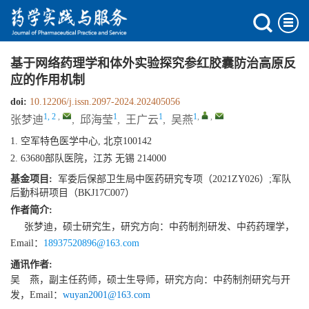
基于网络药理学和体外实验探究参红胶囊防治高原反
应的作用机制
doi:
10.12206/j.issn.2097-2024.202405056
1, 2
,
1
1
1
,
,
张梦迪
,
邱海莹
,
王广云
,
吴燕
1. 空军特色医学中心, 北京100142
2. 63680部队医院，江苏 无锡 214000
基金项目:
军委后保部卫生局中医药研究专项（2021ZY026）;军队
后勤科研项目（BKJ17C007）
作者简介:
张梦迪，硕士研究生，研究方向：中药制剂研发、中药药理学，
Email：
18937520896@163.com
通讯作者:
吴 燕，副主任药师，硕士生导师，研究方向：中药制剂研究与开
发，Email：
wuyan2001@163.com