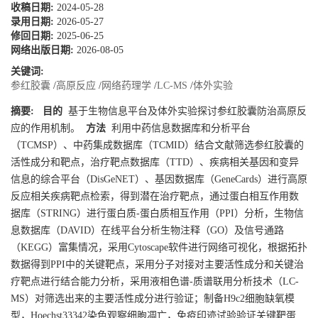
收稿日期:
2024-05-28
录用日期:
2026-05-27
修回日期:
2025-06-25
网络出版日期:
2026-08-05
关键词:
参红胶囊
/
高原反应
/
网络药理学
/
LC-MS
/
体外实验
摘要:
目的
基于生物信息平台及体外实验探讨参红胶囊防治高原反
应的作用机制。
方法
利用中药信息数据库和分析平台
（TCMSP）、中药集成数据库（TCMID）结合文献筛选参红胶囊的
活性成分和靶点，治疗靶点数据库（TTD）、疾病相关基因和变异
信息的综合平台（DisGeNET）、基因数据库（GeneCards）进行高原
反应相关疾病靶点检索，得到潜在治疗靶点，通过蛋白相互作用数
据库（STRING）进行蛋白质-蛋白质相互作用（PPI）分析，生物信
息数据库（DAVID）在线平台分析生物注释（GO）及信号通路
（KEGG）富集情况，采用Cytoscape软件进行网络可视化，根据拓扑
数据得到PPI中的关键靶点，采用分子对接对主要活性成分和关键治
疗靶点进行结合能力分析，采用液相色谱-质谱联用分析技术（LC-
MS）对筛选出来的主要活性成分进行验证；制备H9c2细胞缺氧模
型，Hoechst33342染色观察细胞凋亡，免疫印迹试验验证关键靶蛋