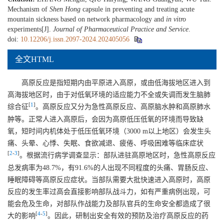
Mechanism of
Shen Hong
capsule in preventing and treating acute
mountain sickness based on network pharmacology and
in vitro
experiments[J].
Journal of Pharmaceutical Practice and Service
.
doi:
10.12206/j.issn.2097-2024.202405056
全文HTML
高原反应是指短期内由平原进入高原，或由低海拔地区进入到
高海拔地区时，由于对低氧环境的适应能力不全或失调而发生脑肺
[
1
]
综合征
。高原反应又分为急性高原反应、高原脑水肿和高原肺水
肿等。正常人进入高原后，会因为高原低压低氧的环境而导致缺
氧，短时间内机体处于低压低氧环境（
3000
m以上地区）会发生头
痛、头晕、心悸、失眠、食欲减退、疲倦、呼吸困难等临床症状
[
2
-
3
]
。根据流行病学调查显示：部队进驻高原地区时，急性高原反应
总发病率为48.7%，有91.6%的人出现不同程度的头痛、胃肠反应、
睡眠障碍等高原反应症状。当部队需要大批快速进入高原时，高原
反应的发生率过高会直接影响部队战斗力，如有严重病例出现，可
能会危及生命，对部队作战能力及部队官兵的生命安全都造成了很
[
4
-
5
]
大的影响
。因此，研制出安全有效的预防及治疗高原反应的药