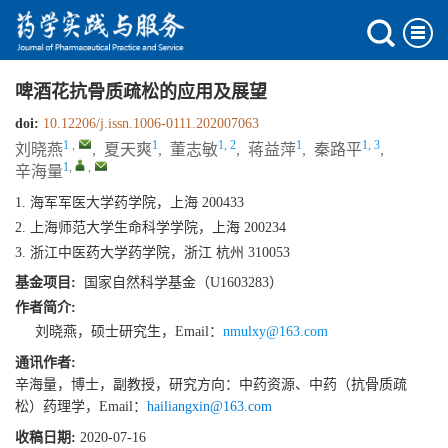
啤酒花抗骨质疏松的应用及展望
doi:
10.12206/j.issn.1006-0111.202007063
1
,
1
1, 2
1
1, 3
刘晓燕
,
夏天爽
,
董志敏
,
蒋益萍
,
秦路平
,
1
,
,
辛海量
1. 海军军医大学药学院，上海 200433
2. 上海师范大学生命科学学院，上海 200234
3. 浙江中医药大学药学院，浙江 杭州 310053
基金项目:
国家自然科学基金（U1603283）
作者简介:
刘晓燕，硕士研究生，Email：
nmulxy@163.com
通讯作者:
辛海量，博士，副教授，研究方向：中药资源、中药（抗骨质疏
松）药理学，Email：
hailiangxin@163.com
收稿日期:
2020-07-16