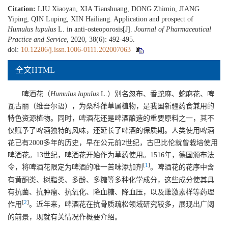
Citation:
LIU Xiaoyan, XIA Tianshuang, DONG Zhimin, JIANG
Yiping, QIN Luping, XIN Hailiang. Application and prospect of
Humulus lupulus
L. in anti-osteoporosis[J].
Journal of Pharmaceutical
Practice and Service
, 2020, 38(6): 492-495.
doi:
10.12206/j.issn.1006-0111.202007063
全文HTML
啤酒花（
Humulus lupulus
L.）别名忽布、香蛇麻、蛇麻花、啤
瓦古丽（维吾尔语），为桑科葎草属植物，是我国新疆药食兼用的
特色资源植物。同时，啤酒花还是啤酒酿造的重要原料之一，其不
仅赋予了啤酒独特的风味，还延长了啤酒的保质期。人类使用啤酒
花已有2000多年的历史，早在公元前2世纪，古巴比伦就曾栽培使用
啤酒花。13世纪，啤酒花开始作为草药使用。1516年，德国颁布法
[
1
]
令，将啤酒花限定为啤酒的唯一苦味添加剂
。啤酒花的花序中含
有黄酮类、树脂类、多酚、多糖等多种化学成分，这些成分使其具
有抗菌、抗肿瘤、抗氧化、降血糖、降血压，以及雌激素样等药理
[
2
]
作用
。近年来，啤酒花在抗骨质疏松领域研究较多，展现出广阔
的前景，现就有关情况作概要介绍。