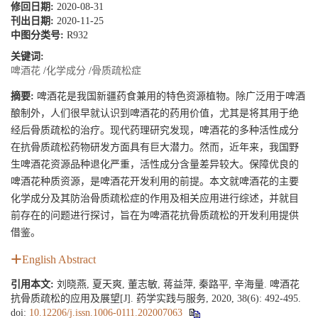
修回日期:
2020-08-31
刊出日期:
2020-11-25
中图分类号:
R932
关键词:
啤酒花
/
化学成分
/
骨质疏松症
摘要:
啤酒花是我国新疆药食兼用的特色资源植物。除广泛用于啤酒
酿制外，人们很早就认识到啤酒花的药用价值，尤其是将其用于绝
经后骨质疏松的治疗。现代药理研究发现，啤酒花的多种活性成分
在抗骨质疏松药物研发方面具有巨大潜力。然而，近年来，我国野
生啤酒花资源品种退化严重，活性成分含量差异较大。保障优良的
啤酒花种质资源，是啤酒花开发利用的前提。本文就啤酒花的主要
化学成分及其防治骨质疏松症的作用及相关应用进行综述，并就目
前存在的问题进行探讨，旨在为啤酒花抗骨质疏松的开发利用提供
借鉴。
English Abstract
引用本文:
刘晓燕, 夏天爽, 董志敏, 蒋益萍, 秦路平, 辛海量. 啤酒花
抗骨质疏松的应用及展望[J]. 药学实践与服务, 2020, 38(6): 492-495.
doi:
10.12206/j.issn.1006-0111.202007063