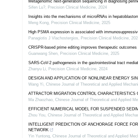
Metagenomic next-generation sequencing in diagnosing perin
Sifen Lu?
,
Precision Clinical Medicine
,
2024
Insights into the mechanisms of microRNAs in hepatoblastom
Meng Kong
,
Precision Clinical Medicine
,
2025
High PSMA expression is associated with immunosuppressive 
Panagiotis J Vlachostergios
,
Precision Clinical Medicine
,
202
CRISPR-based prime editing improves therapeutic outcomes fo
Guanwang Shen
,
Precision Clinical Medicine
,
2025
SARS-CoV-2 pathogenesis in the gastrointestinal tract mediat
Zhanyu Li
,
Precision Clinical Medicine
,
2024
DESIGN AND APPLICATION OF NONLINEAR ENERGY SIN
Wang Yi
,
Chinese Journal of Theoretical and Applied Mechan
ATTRACTOR MIGRATION CONTROL CHARACTERISTICS O
Ma Zhaozhao
,
Chinese Journal of Theoretical and Applied M
EFFICIENT NUMERICAL MODEL FOR SUSPENDED SEDI
Zhou You
,
Chinese Journal of Theoretical and Applied Mecha
INTELLIGENT PREDICTION OF ANCHORAGE FORCE FOR
NETWORK
Yin Yuntong
,
Chinese Journal of Theoretical and Applied Mec