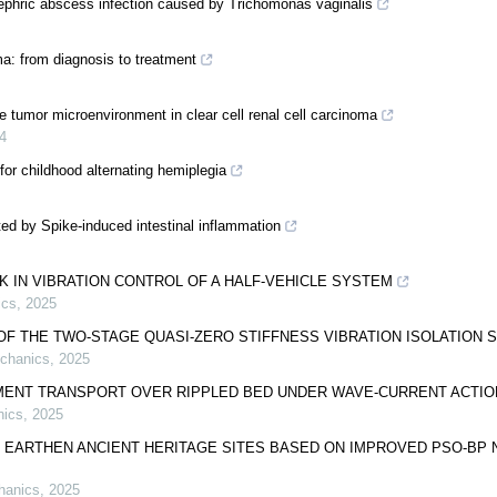
ephric abscess infection caused by Trichomonas vaginalis
a: from diagnosis to treatment
tumor microenvironment in clear cell renal cell carcinoma
4
r childhood alternating hemiplegia
ed by Spike-induced intestinal inflammation
K IN VIBRATION CONTROL OF A HALF-VEHICLE SYSTEM
ics
,
2025
F THE TWO-STAGE QUASI-ZERO STIFFNESS VIBRATION ISOLATION 
echanics
,
2025
MENT TRANSPORT OVER RIPPLED BED UNDER WAVE-CURRENT ACTIO
nics
,
2025
 EARTHEN ANCIENT HERITAGE SITES BASED ON IMPROVED PSO-BP 
hanics
,
2025