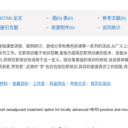
HTML全文
图
(0)
表
(0)
参考文献
(0)
施引文献
资源附件
(0)
访问统计
是指课堂讲授、案例研讨、游戏分享和角色扮演等一系列的活动,从广义上
系列工作。在职培训属于培训范畴,是指为提高在职劳动者的技术、技能水
为,药师在职培训也适用于这一定义。结合笔者组织培训的经验,谈谈具体
到老,学到老”,这里的“学”也应包括在职培训,其目的是提高员工的技能,
材科
/
发展目标
/
工作室
/
药品供应
/
考核方式
/
规范化培训
l neoadjuvant treatment option for locally advanced HER2-positive and micro