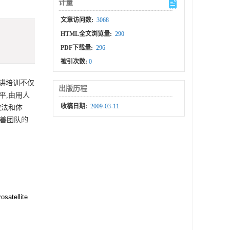
计量
文章访问数:
3068
HTML全文浏览量:
290
PDF下载量:
296
被引次数:
0
讲培训不仅
出版历程
平,由用人
收稿日期:
2009-03-11
做法和体
改善团队的
satellite