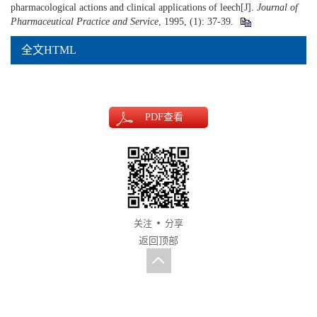
pharmacological actions and clinical applications of leech[J].
Journal of
Pharmaceutical Practice and Service
, 1995, (1): 37-39.
全文HTML
PDF
查看
关注
分享
返回顶部