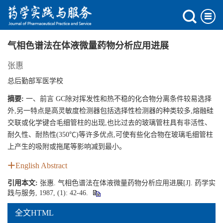
气相色谱法在体液微量药物分析应用进展
张惠
总后勤部军医学校
摘要:
一、前言 GC除对挥发性和热不稳的化合物分离条件较易选择
外,另一特点是高灵敏度检测器包括选择性检测器的种类较多,熔融硅
交联或化学键合毛细管柱的出现,也比过去的玻璃管柱具有非活性、
耐久性、耐热性(350℃)等许多优点,可使有些化合物在玻璃毛细管柱
上产生的吸附或拖尾等影响减到最小。
English Abstract
引用本文:
张惠. 气相色谱法在体液微量药物分析应用进展[J]. 药学实
践与服务, 1987, (1): 42-46.
全文HTML