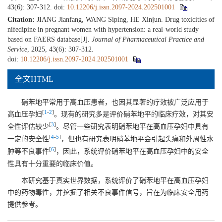
43(6): 307-312.
doi:
10.12206/j.issn.2097-2024.202501001
Citation:
JIANG Jianfang, WANG Siping, HE Xinjun. Drug toxicities of
nifedipine in pregnant women with hypertension: a real-world study
based on FAERS database[J].
Journal of Pharmaceutical Practice and
Service
, 2025, 43(6): 307-312.
doi:
10.12206/j.issn.2097-2024.202501001
全文HTML
硝苯地平常用于高血压患者，也因其显著的疗效被广泛应用于
[
1
-
2
]
高血压孕妇
。现有的研究多是评价硝苯地平的临床疗效，对其安
[
3
]
全性评估较少
。尽管一些研究表明硝苯地平在高血压孕妇中具有
[
4
-
5
]
一定的安全性
，但也有研究表明硝苯地平会引起头痛和外周性水
[
6
]
肿等不良事件
，因此，系统评价硝苯地平在高血压孕妇中的安全
性具有十分重要的临床价值。
本研究基于真实世界数据，系统评价了硝苯地平在高血压孕妇
中的药物毒性，并挖掘了相关不良事件信号，旨在为临床安全用药
提供参考。