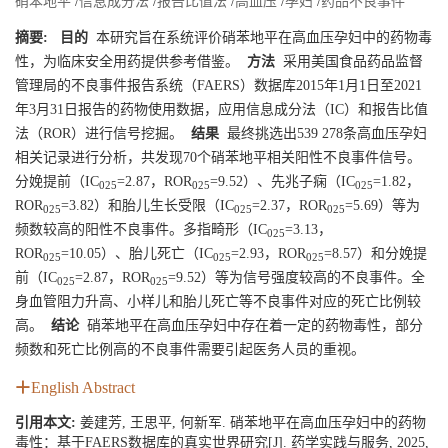
硝苯地平
/
信息成分法
/
报告比值法
/
高血压
/
孕妇
/
药品不良事件
摘要:
目的
本研究旨在系统评价硝苯地平在高血压孕妇中的药物毒
性，为临床安全用药提供参考借鉴。
方法
采用美国食品药品监督
管理局的不良事件报告系统（FAERS）数据库2015年1月1日至2021
年3月31日报告的药物使用数据，应用信息成分法（IC）和报告比值
法（ROR）进行信号挖掘。
结果
最终挑选出539 278条高血压孕妇
相关记录进行分析，共发现70个硝苯地平相关阳性不良事件信号。
分娩提前（IC
=2.87，ROR
=9.52）、先兆子痫（IC
=1.82，
025
025
025
ROR
=3.82）和胎儿生长受限（IC
=2.37，ROR
=5.69）等为
025
025
025
频数较高的阳性不良事件。多指畸形（IC
=3.13，
025
ROR
=10.05）、胎儿死亡（IC
=2.93，ROR
=8.57）和分娩提
025
025
025
前（IC
=2.87，ROR
=9.52）等为信号强度较高的不良事件。全
025
025
身血管阻力升高、小样儿和胎儿死亡等不良事件对应的死亡比例较
高。
结论
硝苯地平在高血压孕妇中存在着一定的药物毒性，部分
频数和死亡比例高的不良事件需要引起医务人员的重视。
English Abstract
引用本文:
姜建芳, 王思平, 何新军. 硝苯地平在高血压孕妇中的药物
毒性：基于FAERS数据库的真实世界研究[J]. 药学实践与服务, 2025,