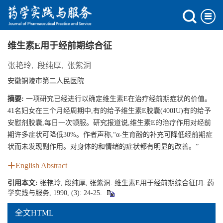
维生素E用于经前期综合征
张艳玲
,
段纯厚
,
张紫洞
安徽铜陵市第二人民医院
摘要:
一项研究已经进行以确定维生素E在治疗经前期症状的价值。
41名妇女在三个月经周期中,有的给予维生素E胶囊(400IU)有的给予
安慰剂胶囊,每日一次顿服。研究报道说,维生素E的治疗作用对经前
期许多症状可降低30%。作者声称,“α-生育酚的补充可降低经前期症
状而未发现副作用。对身体的和情绪的症状都有明显的改善。”
English Abstract
引用本文:
张艳玲, 段纯厚, 张紫洞. 维生素E用于经前期综合征[J]. 药
学实践与服务, 1990, (3): 24-25.
全文HTML