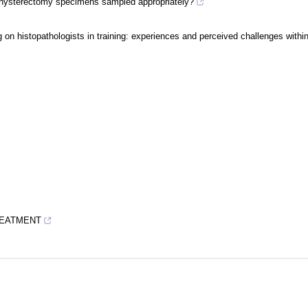
 are hysterectomy specimens sampled appropriately?
ting on histopathologists in training: experiences and perceived challenges with
REATMENT