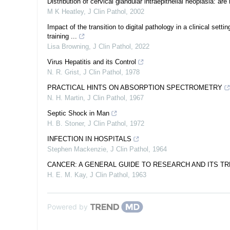
Distribution of cervical glandular intraepithelial neoplasia:
M K Heatley
,
J Clin Pathol
,
2002
Impact of the transition to digital pathology in a clinical set
training ...
Lisa Browning
,
J Clin Pathol
,
2022
Virus Hepatitis and its Control
N. R. Grist
,
J Clin Pathol
,
1978
PRACTICAL HINTS ON ABSORPTION SPECTROMETRY
N. H. Martin
,
J Clin Pathol
,
1967
Septic Shock in Man
H. B. Stoner
,
J Clin Pathol
,
1972
INFECTION IN HOSPITALS
Stephen Mackenzie
,
J Clin Pathol
,
1964
CANCER: A GENERAL GUIDE TO RESEARCH AND ITS T
H. E. M. Kay
,
J Clin Pathol
,
1963
Powered by