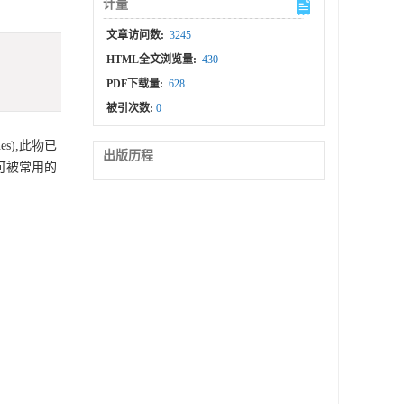
计量
文章访问数:
3245
HTML全文浏览量:
430
PDF下载量:
628
被引次数:
0
s),此物已
出版历程
可被常用的