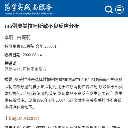
146例奥美拉唑所致不良反应分析
李蔚
,
白莉莉
解放军第105医院 合肥 230031
收稿日期:
2002-08-14
关键词:
奥美拉唑
/
药物不良反应
+
+
摘要:
奥美拉唑是选择性抑制胃壁细胞膜中H
-K
-ATP酶而产生强烈
抑制胃酸分泌的质子泵抑制剂,用于治疗消化性胃溃疡,疗效优于H
受
2
体拮抗剂。但随着使用的增多,发现本品不良反应发生范围较广,发生
率有所增多。现将1996年1月-2001年6月文献中有关奥美拉唑不良反
应报道综合如下。
English Abstract