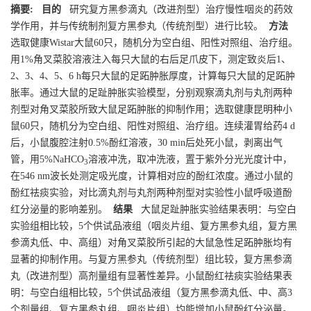
摘要:
目的
研究复方黑参滴丸（改进剂型）治疗慢性咽炎的药效
学作用，并与传统制剂复方黑参丸（传统剂型）进行比较。
方法
选取健康Wistar大鼠60只，随机分为空白组、阳性对照组、治疗组。
用1%角叉菜胶溶液注入每只大鼠的右后足爪皮下，测定致炎后1、
2、3、4、5、6 h每只大鼠的足跖肿胀厚度，计算每只大鼠的足跖肿
胀率。通过大鼠的足趾肿胀实验模型，分别观察滴丸剂与丸剂两种
剂型对角叉菜胶所致大鼠足跖肿胀的抑制作用；选取健康昆明种小
鼠60只，随机分为空白组、阳性对照组、治疗组。连续灌胃给药4 d
后，小鼠腹腔注射0.5%酚红溶液，30 min后处死小鼠，剥离出气
管，用5%NaHCO
溶液冲洗，取冲洗液，置于紫外分光光度计中，
3
在546 nm波长处测定吸光度，计算相对应的酚红浓度。通过小鼠的
酚红祛痰实验，对比滴丸剂与丸剂两种剂型对实验性小鼠呼吸道酚
红分泌量的影响差别。
结果
大鼠足趾肿胀实验结果表明：与空白
实验组相比较，5个供试品液组（咽炎片组、复方黑参丸组，复方黑
参滴丸低、中、高组）对角叉菜胶所引起的大鼠急性足跖肿胀均有
显著的抑制作用。与复方黑参丸（传统剂型）组比较，复方黑参滴
丸（改进剂型）高剂量组有显著性差异。小鼠酚红祛痰实验结果表
明：与空白组相比较，5个供试品液组（复方黑参滴丸低、中、高3
个剂量组、复方黑参丸组、咽炎片组）均能增加小鼠酚红分泌量。