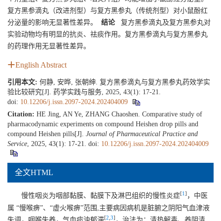
复方黑参滴丸（改进剂型）与复方黑参丸（传统剂型）对小鼠酚红
分泌量的影响无显著性差异。
结论
复方黑参滴丸及复方黑参丸对
实验动物均有明显的抗炎、祛痰作用。复方黑参滴丸与复方黑参丸
的药理作用无显著性差异。
English Abstract
引用本文:
何静, 安晔, 张朝绅. 复方黑参滴丸与复方黑参丸药效学实
验比较研究[J]. 药学实践与服务, 2025, 43(1): 17-21.
doi:
10.12206/j.issn.2097-2024.202404009
Citation:
HE Jing, AN Ye, ZHANG Chaoshen. Comparative study of
pharmacodynamic experiments on compound Heishen drop pills and
compound Heishen pills[J].
Journal of Pharmaceutical Practice and
Service
, 2025, 43(1): 17-21.
doi:
10.12206/j.issn.2097-2024.202404009
全文HTML
[
1
]
慢性咽炎为咽部黏膜、黏膜下及淋巴组织的慢性炎症
，中医
属 “慢喉痹”、“虚火喉痹”范围,主要病因病机是脏腑之阴阳气血津液
[
2
,
3
]
失调，咽喉失养，气血痰浊郁滞
，治法为：清热解毒、养阴清