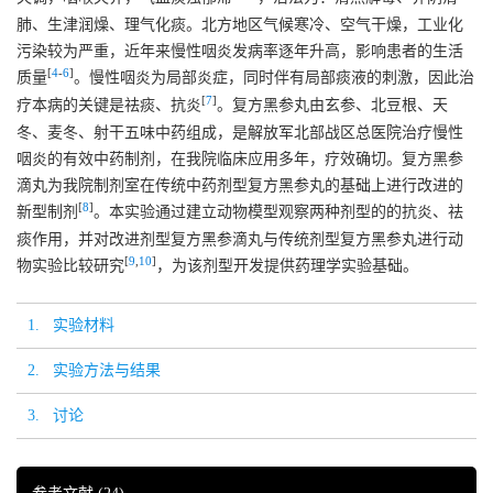
肺、生津润燥、理气化痰。北方地区气候寒冷、空气干燥，工业化
污染较为严重，近年来慢性咽炎发病率逐年升高，影响患者的生活
[
4
-
6
]
质量
。慢性咽炎为局部炎症，同时伴有局部痰液的刺激，因此治
[
7
]
疗本病的关键是祛痰、抗炎
。复方黑参丸由玄参、北豆根、天
冬、麦冬、射干五味中药组成，是解放军北部战区总医院治疗慢性
咽炎的有效中药制剂，在我院临床应用多年，疗效确切。复方黑参
滴丸为我院制剂室在传统中药剂型复方黑参丸的基础上进行改进的
[
8
]
新型制剂
。本实验通过建立动物模型观察两种剂型的的抗炎、祛
痰作用，并对改进剂型复方黑参滴丸与传统剂型复方黑参丸进行动
[
9
,
10
]
物实验比较研究
，为该剂型开发提供药理学实验基础。
1. 实验材料
2. 实验方法与结果
3. 讨论