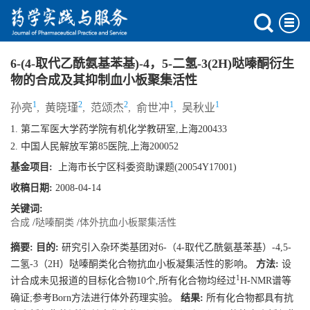
6-(4-取代乙酰氨基苯基)-4，5-二氢-3(2H)哒嗪酮衍生
物的合成及其抑制血小板聚集活性
1
2
2
1
1
孙亮
,
黄晓瑾
,
范颂杰
,
俞世冲
,
吴秋业
1. 第二军医大学药学院有机化学教研室,上海200433
2. 中国人民解放军第85医院,上海200052
基金项目:
上海市长宁区科委资助课题(20054Y17001)
收稿日期:
2008-04-14
关键词:
合成
/
哒嗪酮类
/
体外抗血小板聚集活性
摘要:
目的:
研究引入杂环类基团对6-（4-取代乙酰氨基苯基）-4,5-
二氢-3（2H）哒嗪酮类化合物抗血小板凝集活性的影响。
方法:
设
1
计合成未见报道的目标化合物10个,所有化合物均经过
H-NMR谱等
确证;参考Born方法进行体外药理实验。
结果:
所有化合物都具有抗