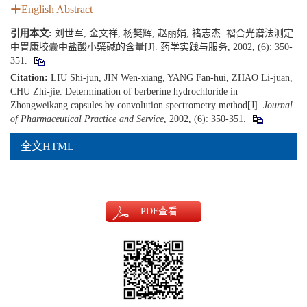
English Abstract
引用本文:
刘世军, 金文祥, 杨樊辉, 赵丽娟, 褚志杰. 褶合光谱法测定
中胃康胶囊中盐酸小檗碱的含量[J]. 药学实践与服务, 2002, (6): 350-
351.
Citation:
LIU Shi-jun, JIN Wen-xiang, YANG Fan-hui, ZHAO Li-juan,
CHU Zhi-jie. Determination of berberine hydrochloride in
Zhongweikang capsules by convolution spectrometry method[J].
Journal
of Pharmaceutical Practice and Service
, 2002, (6): 350-351.
全文HTML
PDF
查看