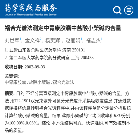
褶合光谱法测定中胃康胶囊中盐酸小檗碱的含量
1
2
1
1
1
刘世军
,
金文祥
,
杨樊辉
,
赵丽娟
,
褚志杰
1. 武警山东省总队医院药剂科 济南 250101
2. 第二军医大学药学院药分教研室 上海 200433
收稿日期:
2002-09-03
关键词:
中胃康胶囊
/
盐酸小檗碱
/
褶合光谱法
摘要:
目的 不经分离直接测定中胃康胶囊中盐酸小檗碱的含量。方
法 用TU-1901双光束紫外可见分光光度计采集吸收度信息,并通过数
据转换将信息转到褶合光谱程序中,并由该程序单组分定量分析系统
计算盐酸小檗碱的含量。结果 盐酸小檗碱的平均回收率和
RSD
分别
为100.00%,0.03%。结论 本方法结果可靠、快速准确,可有效控制本
品的质量。