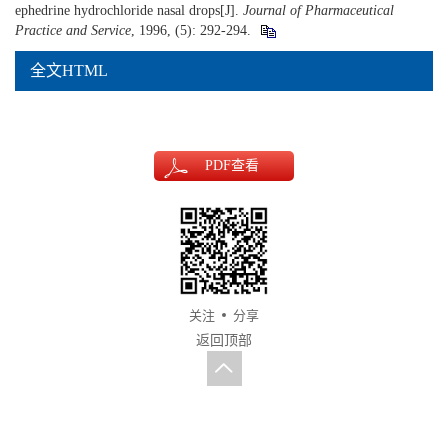
ephedrine hydrochloride nasal drops[J].
Journal of Pharmaceutical
Practice and Service
, 1996, (5): 292-294.
全文HTML
PDF
查看
关注
分享
返回顶部